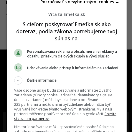
Pokračovať s nevyhnutnými cookies →
najviac spríjemniť
Víta ťa Emefka.sk
27.05.2022
ZVIERATÁ
S cieľom poskytovať Emefka.sk ako
doteraz, podľa zákona potrebujeme tvoj
súhlas na:
Personalizovaná reklama a obsah, meranie reklamy a
obsahu, prieskum cieľových skupín a vývoj služieb
Uchovávanie alebo prístup k informáciám na zariadení
Ďalšie informácie
One time najzábavnejšie miesto na
Vaše osobné údaje budú spracúvané a informácie z vášho
slovenskom internete, next time
zariadenia (súbory cookie, jedinečné identifikátory a ďalšie
údaje o zariadení) môžu byť ukladané a používané
najzabávnejšie miesto na svete
225 partnermi a môžu s nimi byť zdieľané alebo môžu byť
využívané konkrétne týmito webovými stránkami. My a naši
partneri môžeme používať presné údaje o geolokácii.
Pozrite
si zoznam partnerov.
Niektorí dodávatelia môžu spracúvať vaše osobné údaje na
základe oprávneného záujmu, proti ktorému môžete vzniesť