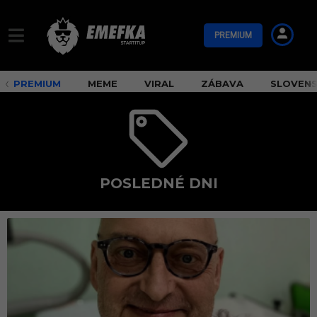
PREMIUM
PREMIUM
MEME
VIRAL
ZÁBAVA
SLOVEN
POSLEDNÉ DNI
p
o
s
l
e