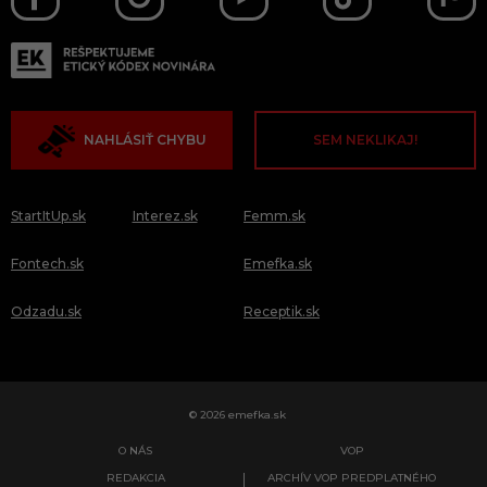
NAHLÁSIŤ CHYBU
SEM NEKLIKAJ!
StartItUp.sk
Interez.sk
Femm.sk
Fontech.sk
Emefka.sk
Odzadu.sk
Receptik.sk
© 2026 emefka.sk
O NÁS
VOP
REDAKCIA
ARCHÍV VOP PREDPLATNÉHO