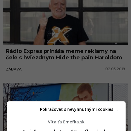
Rádio Expres prináša meme reklamy na
čele s hviezdnym Hide the pain Haroldom
02.05.2019
ZÁBAVA
Pokračovať s nevyhnutnými cookies →
Víta ťa Emefka.sk