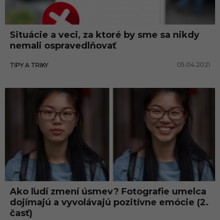
v
i
Situácie a veci, za ktoré by sme sa nikdy
ť
nemali ospravedlňovať
e
05.04.2021
TIPY A TRIKY
m
ó
c
i
e
Ako ľudí zmení úsmev? Fotografie umelca
dojímajú a vyvolávajú pozitívne emócie (2.
časť)