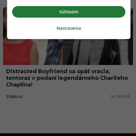
Súhlasím
Nastavenia
Distracted Boyfriend sa opäť vracia,
tentoraz v podaní legendárneho Charlieho
Chaplina!
14.06.2018
ZÁBAVA