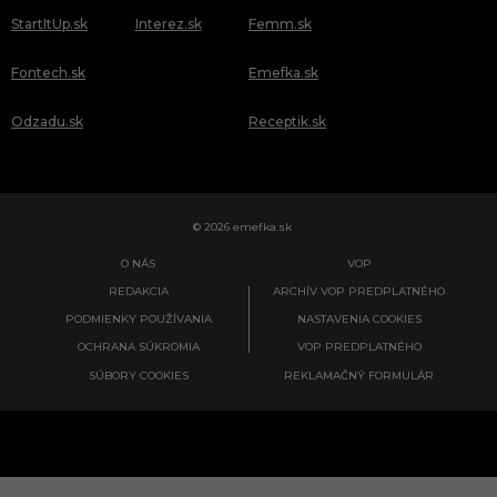
StartItUp.sk
Interez.sk
Femm.sk
Fontech.sk
Emefka.sk
Odzadu.sk
Receptik.sk
© 2026 emefka.sk
O NÁS
VOP
REDAKCIA
ARCHÍV VOP PREDPLATNÉHO
PODMIENKY POUŽÍVANIA
NASTAVENIA COOKIES
OCHRANA SÚKROMIA
VOP PREDPLATNÉHO
SÚBORY COOKIES
REKLAMAČNÝ FORMULÁR