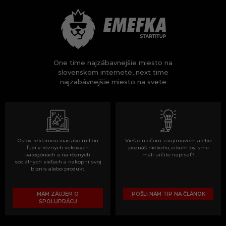
One time najzábavnejšie miesto na
slovenskom internete, next time
najzabávnejšie miesto na svete
Oslov reklamou viac ako milión
Vieš o niečom zaujímavom alebo
ľudí v rôznych vekových
poznáš niekoho, o kom by sme
kategóriách a na rôznych
mali určite napísať?
sociálnych sieťach a nakopni svoj
biznis alebo produkt.
MÁM ZÁUJEM O
POŠLI NÁM TIP NA ČLÁNOK
SPOLUPRÁCU