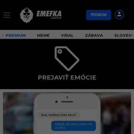
PREMIUM
PREMIUM
MEME
VIRAL
ZÁBAVA
SLOVEN
PREJAVIŤ EMÓCIE
p
r
e
j
a