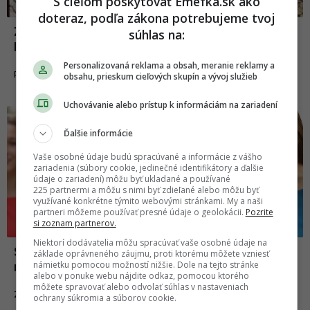
S cieľom poskytovať Emefka.sk ako
doteraz, podľa zákona potrebujeme tvoj
Z maďarskej vlády sa smeje celý svet.
súhlas na:
Môže za to meme Distracted Boyfriend
Personalizovaná reklama a obsah, meranie reklamy a
15.03.2019
POLITIKA
obsahu, prieskum cieľových skupín a vývoj služieb
Uchovávanie alebo prístup k informáciám na zariadení
Zábava
Ďalšie informácie
Vaše osobné údaje budú spracúvané a informácie z vášho
zariadenia (súbory cookie, jedinečné identifikátory a ďalšie
údaje o zariadení) môžu byť ukladané a používané
225 partnermi a môžu s nimi byť zdieľané alebo môžu byť
využívané konkrétne týmito webovými stránkami. My a naši
partneri môžeme používať presné údaje o geolokácii.
Pozrite
si zoznam partnerov.
Niektorí dodávatelia môžu spracúvať vaše osobné údaje na
Sociálne siete odhalili minulosť dievčaťa z
základe oprávneného záujmu, proti ktorému môžete vzniesť
námietku pomocou možností nižšie. Dole na tejto stránke
meme Distracted Boyfriend!
alebo v ponuke webu nájdite odkaz, pomocou ktorého
môžete spravovať alebo odvolať súhlas v nastaveniach
02.07.2018
ZÁBAVA
ochrany súkromia a súborov cookie.