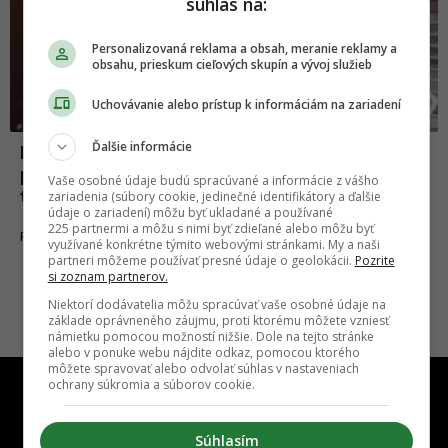
súhlas na:
Personalizovaná reklama a obsah, meranie reklamy a
obsahu, prieskum cieľových skupín a vývoj služieb
Uchovávanie alebo prístup k informáciám na zariadení
Ďalšie informácie
Príjemné veci, ktoré patria k teplému
počasiu, a teraz ich závidíme ľuďom z
Vaše osobné údaje budú spracúvané a informácie z vášho
teplých krajín
zariadenia (súbory cookie, jedinečné identifikátory a ďalšie
údaje o zariadení) môžu byť ukladané a používané
225 partnermi a môžu s nimi byť zdieľané alebo môžu byť
05.01.2019
FAKTY A ZAUJÍMAVOSTI
využívané konkrétne týmito webovými stránkami. My a naši
partneri môžeme používať presné údaje o geolokácii.
Pozrite
si zoznam partnerov.
Niektorí dodávatelia môžu spracúvať vaše osobné údaje na
základe oprávneného záujmu, proti ktorému môžete vzniesť
námietku pomocou možností nižšie. Dole na tejto stránke
alebo v ponuke webu nájdite odkaz, pomocou ktorého
môžete spravovať alebo odvolať súhlas v nastaveniach
ochrany súkromia a súborov cookie.
Súhlasím