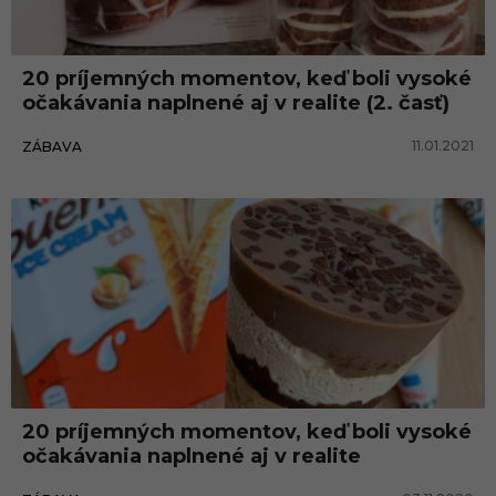
m
n
20 príjemných momentov, keď boli vysoké
é
očakávania naplnené aj v realite (2. časť)
v
11.01.2021
ZÁBAVA
e
c
i
20 príjemných momentov, keď boli vysoké
očakávania naplnené aj v realite