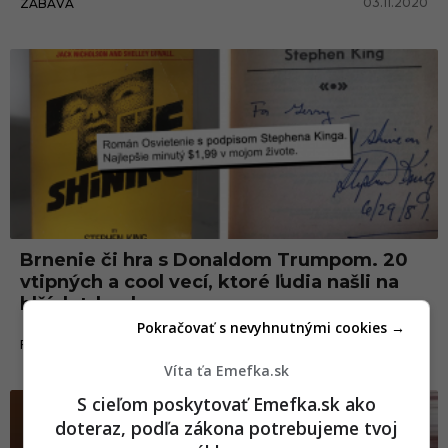
03.11.2020
ZÁBAVA
Brnenie či hra s Donaldom Trumpom. 20
vtipných a cool vecí, ktoré ľudia našli na
blších trhoch
Pokračovať s nevyhnutnými cookies →
15.04.2020
FAKTY A ZAUJÍMAVOSTI
Víta ťa Emefka.sk
S cieľom poskytovať Emefka.sk ako
doteraz, podľa zákona potrebujeme tvoj