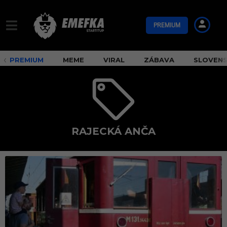
PREMIUM
PREMIUM
MEME
VIRAL
ZÁBAVA
SLOVEN
RAJECKÁ ANČA
R
a
j
e
c