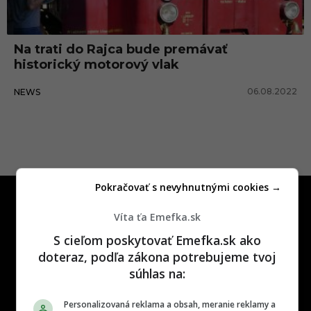
k
á
Na trati do Rajca bude premávať
A
historický motorový vlak
n
06.08.2022
NEWS
č
a
Pokračovať s nevyhnutnými cookies →
Víta ťa Emefka.sk
S cieľom poskytovať Emefka.sk ako
doteraz, podľa zákona potrebujeme tvoj
One time najzábavnejšie miesto na
súhlas na:
slovenskom internete, next time
najzabávnejšie miesto na svete
Personalizovaná reklama a obsah, meranie reklamy a