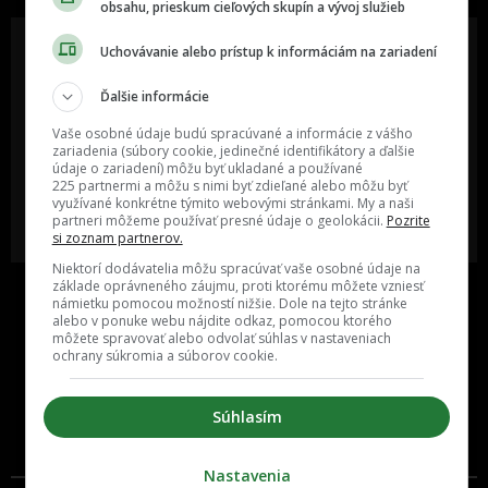
obsahu, prieskum cieľových skupín a vývoj služieb
Uchovávanie alebo prístup k informáciám na zariadení
Ďalšie informácie
Oslov reklamou viac ako milión
Vieš o niečom zaujímavom alebo
ľudí v rôznych vekových
poznáš niekoho, o kom by sme
Vaše osobné údaje budú spracúvané a informácie z vášho
kategóriách a na rôznych
mali určite napísať?
sociálnych sieťach a nakopni svoj
zariadenia (súbory cookie, jedinečné identifikátory a ďalšie
biznis alebo produkt.
údaje o zariadení) môžu byť ukladané a používané
225 partnermi a môžu s nimi byť zdieľané alebo môžu byť
využívané konkrétne týmito webovými stránkami. My a naši
MÁM ZÁUJEM O
POŠLI NÁM TIP NA ČLÁNOK
partneri môžeme používať presné údaje o geolokácii.
Pozrite
SPOLUPRÁCU
si zoznam partnerov.
Niektorí dodávatelia môžu spracúvať vaše osobné údaje na
základe oprávneného záujmu, proti ktorému môžete vzniesť
námietku pomocou možností nižšie. Dole na tejto stránke
alebo v ponuke webu nájdite odkaz, pomocou ktorého
môžete spravovať alebo odvolať súhlas v nastaveniach
ochrany súkromia a súborov cookie.
Súhlasím
Inzercia
Cenník
Nastavenia