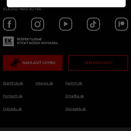
SLEDUJ NÁS AJ NA
NAHLÁSIŤ CHYBU
SEM NEKLIKAJ!
StartItUp.sk
Interez.sk
Femm.sk
Fontech.sk
Emefka.sk
Odzadu.sk
Receptik.sk