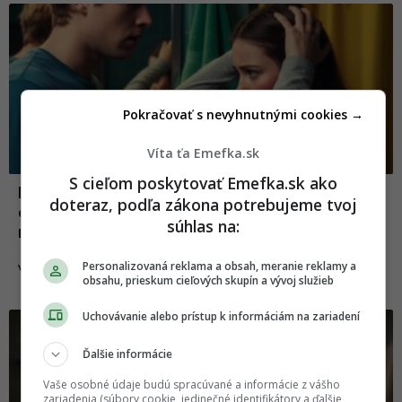
Pokračovať s nevyhnutnými cookies →
Víta ťa Emefka.sk
S cieľom poskytovať Emefka.sk ako
Priznala sa, že ju holí jej mama. Muži sa
doteraz, podľa zákona potrebujeme tvoj
delia o príhody so ženami, ktoré by radšej
súhlas na:
nestretli
Personalizovaná reklama a obsah, meranie reklamy a
17.01.2026
VZŤAHY
obsahu, prieskum cieľových skupín a vývoj služieb
Uchovávanie alebo prístup k informáciám na zariadení
Ďalšie informácie
Vaše osobné údaje budú spracúvané a informácie z vášho
zariadenia (súbory cookie, jedinečné identifikátory a ďalšie