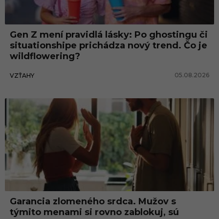
n
i
Gen Z mení pravidlá lásky: Po ghostingu či
e
situationshipe prichádza nový trend. Čo je
wildflowering?
05.08.2026
VZŤAHY
Garancia zlomeného srdca. Mužov s
týmito menami si rovno zablokuj, sú