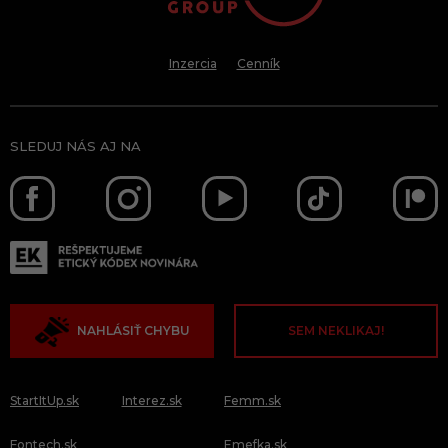
Inzercia
Cenník
SLEDUJ NÁS AJ NA
NAHLÁSIŤ CHYBU
SEM NEKLIKAJ!
StartItUp.sk
Interez.sk
Femm.sk
Fontech.sk
Emefka.sk