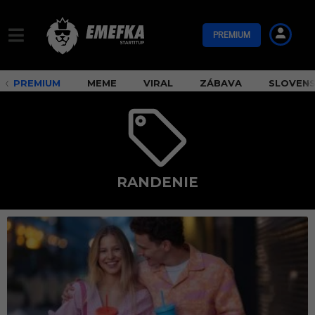
PREMIUM
PREMIUM
MEME
VIRAL
ZÁBAVA
SLOVEN
RANDENIE
r
a
n
d
e