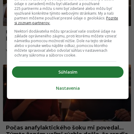
údaje o zariadení) môžu byť ukladané a používané
225 partnermi a môžu s nimi byť zdieľané alebo môžu byť
využívané konkrétne týmito webovými stránkami. My a naši
partneri môžeme používať presné údaje o geolokácii.
Pozrite
si zoznam partnerov.
Niektorí dodávatelia môžu spracúvať vaše osobné údaje na
Učiteľ či kuchár. S ľuďmi z týchto profesií
základe oprávneného záujmu, proti ktorému môžete vzniesť
by si randiť nemal, je to vraj čisté peklo
námietku pomocou možností nižšie. Dole na tejto stránke
alebo v ponuke webu nájdite odkaz, pomocou ktorého
môžete spravovať alebo odvolať súhlas v nastaveniach
05.01.2026
VZŤAHY
ochrany súkromia a súborov cookie.
Súhlasím
Nastavenia
Počas anafylaktického šoku mi povedal…