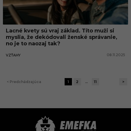
Lacné kvety sú vraj základ. Títo muži si
myslia, že dekódovali ženské správanie,
no je to naozaj tak?
08.11.2025
VZŤAHY
< Predchádzajúca
1
2
…
11
>