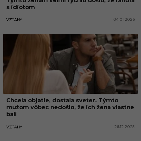
Týmto ženám veľmi rýchlo došlo, že randia
s idiotom
04.01.2026
VZŤAHY
Chcela objatie, dostala sveter. Týmto
mužom vôbec nedošlo, že ich žena vlastne
balí
26.12.2025
VZŤAHY