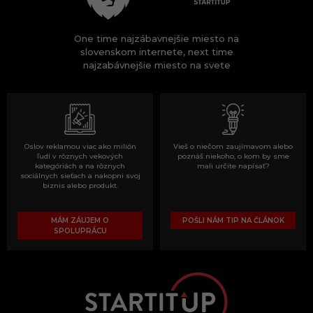
One time najzábavnejšie miesto na
slovenskom internete, next time
najzabávnejšie miesto na svete
Oslov reklamou viac ako milión
Vieš o niečom zaujímavom alebo
ľudí v rôznych vekových
poznáš niekoho, o kom by sme
kategóriách a na rôznych
mali určite napísať?
sociálnych sieťach a nakopni svoj
biznis alebo produkt.
MÁM ZÁUJEM O
POŠLI NÁM TIP NA ČLÁNOK
SPOLUPRÁCU