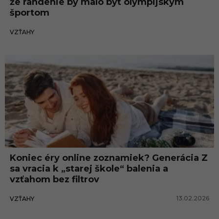
že randenie by malo byť olympijským
športom
13.02.2026
VZŤAHY
Koniec éry online zoznamiek? Generácia Z
sa vracia k „starej škole“ balenia a
vzťahom bez filtrov
13.02.2026
VZŤAHY