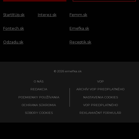
StartItUp.sk
Interez.sk
Femm.sk
Fontech.sk
Emefka.sk
Odzadu.sk
Receptik.sk
© 2026 emefka.sk
O NÁS
VOP
REDAKCIA
ARCHÍV VOP PREDPLATNÉHO
PODMIENKY POUŽÍVANIA
NASTAVENIA COOKIES
OCHRANA SÚKROMIA
VOP PREDPLATNÉHO
SÚBORY COOKIES
REKLAMAČNÝ FORMULÁR