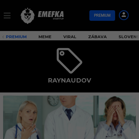
PREMIUM
PREMIUM
MEME
VIRAL
ZÁBAVA
SLOVEN
RAYNAUDOV
r
a
y
n
a