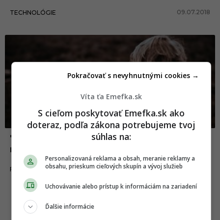
09.07.2018
TECHNOLÓGIE
Pokračovať s nevyhnutnými cookies →
Víta ťa Emefka.sk
S cieľom poskytovať Emefka.sk ako
doteraz, podľa zákona potrebujeme tvoj
súhlas na:
7 pravidiel, ktorými sa vždy podvedome
riadime
Personalizovaná reklama a obsah, meranie reklamy a
obsahu, prieskum cieľových skupín a vývoj služieb
06.03.2018
FAKTY A ZAUJÍMAVOSTI
Uchovávanie alebo prístup k informáciám na zariadení
Ďalšie informácie