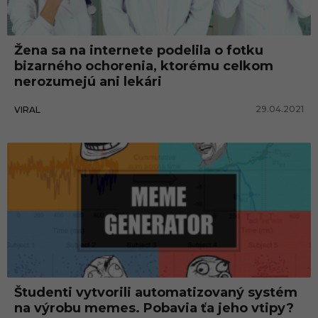
u
d
Žena sa na internete podelila o fotku
o
bizarného ochorenia, ktorému celkom
v
nerozumejú ani lekári
29.04.2021
VIRAL
Študenti vytvorili automatizovaný systém
na výrobu memes. Pobavia ťa jeho vtipy?