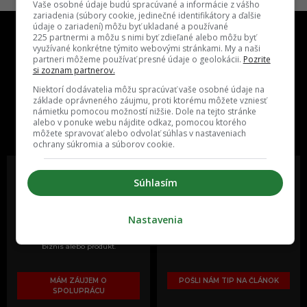
Vaše osobné údaje budú spracúvané a informácie z vášho
zariadenia (súbory cookie, jedinečné identifikátory a ďalšie
údaje o zariadení) môžu byť ukladané a používané
225 partnermi a môžu s nimi byť zdieľané alebo môžu byť
využívané konkrétne týmito webovými stránkami. My a naši
partneri môžeme používať presné údaje o geolokácii.
Pozrite
si zoznam partnerov.
Niektorí dodávatelia môžu spracúvať vaše osobné údaje na
základe oprávneného záujmu, proti ktorému môžete vzniesť
One time najzábavnejšie miesto na
námietku pomocou možností nižšie. Dole na tejto stránke
slovenskom internete, next time
alebo v ponuke webu nájdite odkaz, pomocou ktorého
najzabávnejšie miesto na svete
môžete spravovať alebo odvolať súhlas v nastaveniach
ochrany súkromia a súborov cookie.
Súhlasím
Oslov reklamou viac ako milión
Vieš o niečom zaujímavom alebo
Nastavenia
ľudí v rôznych vekových
poznáš niekoho, o kom by sme
kategóriách a na rôznych
mali určite napísať?
sociálnych sieťach a nakopni svoj
biznis alebo produkt.
MÁM ZÁUJEM O
POŠLI NÁM TIP NA ČLÁNOK
SPOLUPRÁCU