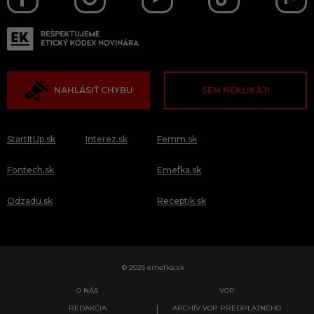
NAHLÁSIŤ CHYBU
SEM NEKLIKAJ!
StartItUp.sk
Interez.sk
Femm.sk
Fontech.sk
Emefka.sk
Odzadu.sk
Receptik.sk
© 2026 emefka.sk
O NÁS
VOP
REDAKCIA
ARCHÍV VOP PREDPLATNÉHO