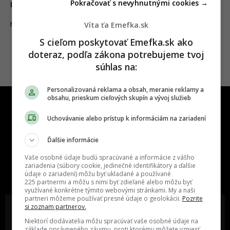
Pokračovať s nevyhnutnými cookies →
rokov
Víta ťa Emefka.sk
06.06.2021
NEWS
S cieľom poskytovať Emefka.sk ako
doteraz, podľa zákona potrebujeme tvoj
súhlas na:
Personalizovaná reklama a obsah, meranie reklamy a
obsahu, prieskum cieľových skupín a vývoj služieb
Uchovávanie alebo prístup k informáciám na zariadení
Ďalšie informácie
One time najzábavnejšie miesto na
Vaše osobné údaje budú spracúvané a informácie z vášho
slovenskom internete, next time
zariadenia (súbory cookie, jedinečné identifikátory a ďalšie
údaje o zariadení) môžu byť ukladané a používané
najzabávnejšie miesto na svete
225 partnermi a môžu s nimi byť zdieľané alebo môžu byť
využívané konkrétne týmito webovými stránkami. My a naši
partneri môžeme používať presné údaje o geolokácii.
Pozrite
si zoznam partnerov.
Niektorí dodávatelia môžu spracúvať vaše osobné údaje na
základe oprávneného záujmu, proti ktorému môžete vzniesť