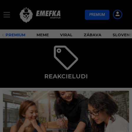
PREMIUM
PREMIUM
MEME
VIRAL
ZÁBAVA
SLOVEN
REAKCIELUDI
r
e
a
k
c