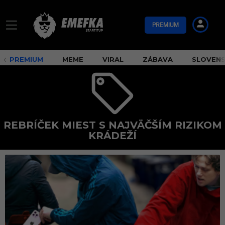
PREMIUM
PREMIUM
MEME
VIRAL
ZÁBAVA
SLOVEN
REBRÍČEK MIEST S NAJVÄČŠÍM RIZIKOM
KRÁDEŽÍ
r
e
b
r
í