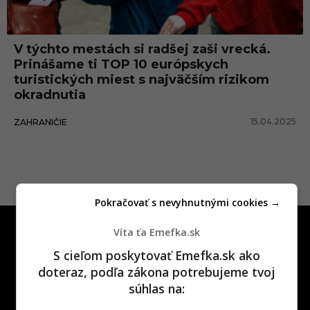
č
e
V týchto mestách si radšej zaši vrecká.
k
Prinášame ti TOP 10 európskych
m
turistických miest s najväčším rizikom
okradnutia
i
e
15.04.2025
ZAHRANIČIE
s
t
s
n
Pokračovať s nevyhnutnými cookies →
a
Víta ťa Emefka.sk
j
S cieľom poskytovať Emefka.sk ako
v
doteraz, podľa zákona potrebujeme tvoj
ä
súhlas na:
One time najzábavnejšie miesto na
č