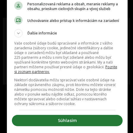
slovenskom internete, next time
Personalizovaná reklama a obsah, meranie reklamy a
š
najzabávnejšie miesto na svete
obsahu, prieskum cieľových skupín a vývoj služieb
í
Uchovávanie alebo prístup k informáciám na zariadení
m
r
Ďalšie informácie
i
Oslov reklamou viac ako milión
Vieš o niečom zaujímavom alebo
Vaše osobné údaje budú spracúvané a informácie z vášho
ľudí v rôznych vekových
poznáš niekoho, o kom by sme
zariadenia (súbory cookie, jedinečné identifikátory a ďalšie
kategóriách a na rôznych
mali určite napísať?
z
údaje o zariadení) môžu byť ukladané a používané
sociálnych sieťach a nakopni svoj
225 partnermi a môžu s nimi byť zdieľané alebo môžu byť
biznis alebo produkt.
i
využívané konkrétne týmito webovými stránkami. My a naši
partneri môžeme používať presné údaje o geolokácii.
Pozrite
k
si zoznam partnerov.
MÁM ZÁUJEM O
POŠLI NÁM TIP NA ČLÁNOK
o
SPOLUPRÁCU
Niektorí dodávatelia môžu spracúvať vaše osobné údaje na
základe oprávneného záujmu, proti ktorému môžete vzniesť
m
námietku pomocou možností nižšie. Dole na tejto stránke
alebo v ponuke webu nájdite odkaz, pomocou ktorého
k
môžete spravovať alebo odvolať súhlas v nastaveniach
r
ochrany súkromia a súborov cookie.
á
Súhlasím
d
e
Inzercia
Cenník