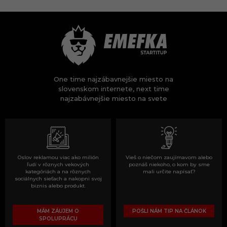
One time najzábavnejšie miesto na
slovenskom internete, next time
najzabávnejšie miesto na svete
Oslov reklamou viac ako milión
Vieš o niečom zaujímavom alebo
ľudí v rôznych vekových
poznáš niekoho, o kom by sme
kategóriách a na rôznych
mali určite napísať?
sociálnych sieťach a nakopni svoj
biznis alebo produkt.
MÁM ZÁUJEM O
POŠLI NÁM TIP NA ČLÁNOK
SPOLUPRÁCU