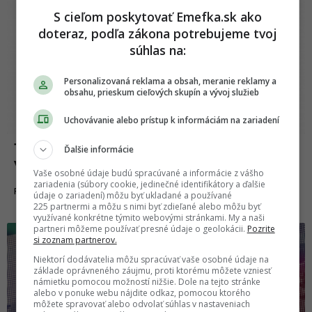
S cieľom poskytovať Emefka.sk ako
doteraz, podľa zákona potrebujeme tvoj
súhlas na:
Personalizovaná reklama a obsah, meranie reklamy a
obsahu, prieskum cieľových skupín a vývoj služieb
Uchovávanie alebo prístup k informáciám na zariadení
14 najbizarnejších vecí, ktoré Slováci
Ďalšie informácie
vyhľadávali na Googli v roku 2019
Vaše osobné údaje budú spracúvané a informácie z vášho
zariadenia (súbory cookie, jedinečné identifikátory a ďalšie
02.01.2020
FAKTY A ZAUJÍMAVOSTI
údaje o zariadení) môžu byť ukladané a používané
225 partnermi a môžu s nimi byť zdieľané alebo môžu byť
využívané konkrétne týmito webovými stránkami. My a naši
partneri môžeme používať presné údaje o geolokácii.
Pozrite
si zoznam partnerov.
Niektorí dodávatelia môžu spracúvať vaše osobné údaje na
základe oprávneného záujmu, proti ktorému môžete vzniesť
námietku pomocou možností nižšie. Dole na tejto stránke
alebo v ponuke webu nájdite odkaz, pomocou ktorého
môžete spravovať alebo odvolať súhlas v nastaveniach