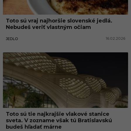
č
k
Toto sú vraj najhoršie slovenské jedlá.
y
Nebudeš veriť vlastným očiam
16.02.2026
JEDLO
Toto sú tie najkrajšie vlakové stanice
sveta. V zozname však tú Bratislavskú
budeš hľadať márne