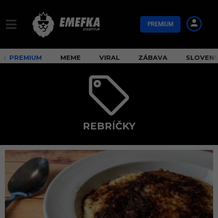
PREMIUM
PREMIUM
MEME
VIRAL
ZÁBAVA
SLOVEN
REBRÍČKY
r
e
b
r
í