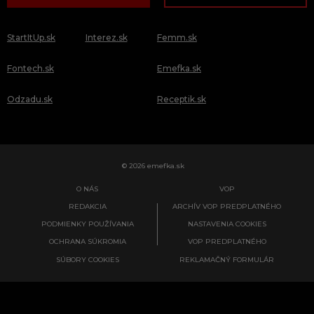
StartItUp.sk
Interez.sk
Femm.sk
Fontech.sk
Emefka.sk
Odzadu.sk
Receptik.sk
© 2026 emefka.sk
O NÁS
VOP
REDAKCIA
ARCHÍV VOP PREDPLATNÉHO
PODMIENKY POUŽÍVANIA
NASTAVENIA COOKIES
OCHRANA SÚKROMIA
VOP PREDPLATNÉHO
SÚBORY COOKIES
REKLAMAČNÝ FORMULÁR