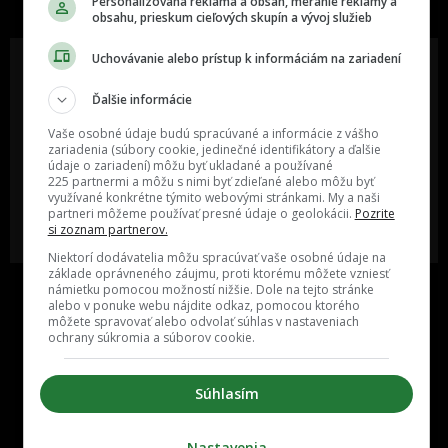
Personalizovaná reklama a obsah, meranie reklamy a
obsahu, prieskum cieľových skupín a vývoj služieb
Uchovávanie alebo prístup k informáciám na zariadení
Ďalšie informácie
Oslov reklamou viac ako milión
Vieš o niečom zaujímavom alebo
ľudí v rôznych vekových
poznáš niekoho, o kom by sme
Vaše osobné údaje budú spracúvané a informácie z vášho
kategóriách a na rôznych
mali určite napísať?
zariadenia (súbory cookie, jedinečné identifikátory a ďalšie
sociálnych sieťach a nakopni svoj
údaje o zariadení) môžu byť ukladané a používané
biznis alebo produkt.
225 partnermi a môžu s nimi byť zdieľané alebo môžu byť
využívané konkrétne týmito webovými stránkami. My a naši
partneri môžeme používať presné údaje o geolokácii.
Pozrite
MÁM ZÁUJEM O
POŠLI NÁM TIP NA ČLÁNOK
si zoznam partnerov.
SPOLUPRÁCU
Niektorí dodávatelia môžu spracúvať vaše osobné údaje na
základe oprávneného záujmu, proti ktorému môžete vzniesť
námietku pomocou možností nižšie. Dole na tejto stránke
alebo v ponuke webu nájdite odkaz, pomocou ktorého
môžete spravovať alebo odvolať súhlas v nastaveniach
ochrany súkromia a súborov cookie.
Súhlasím
Inzercia
Cenník
Nastavenia