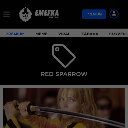
PREMIUM
PREMIUM
MEME
VIRAL
ZÁBAVA
SLOVEN
RED SPARROW
R
e
d
S
p