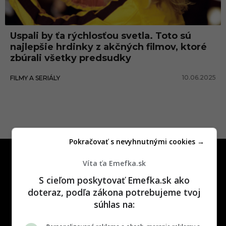
a
r
Uspali by ťa rýchlosťou svetla. Toto sú
r
najlepšie hrdinky z akčných filmov, ktoré
o
zbúrali všetky predsudky
w
10.06.2025
FILMY A SERIÁLY
Pokračovať s nevyhnutnými cookies →
Víta ťa Emefka.sk
S cieľom poskytovať Emefka.sk ako
doteraz, podľa zákona potrebujeme tvoj
súhlas na:
One time najzábavnejšie miesto na
slovenskom internete, next time
najzabávnejšie miesto na svete