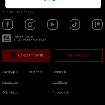
SLEDUJ NÁS AJ NA
NAHLÁSIŤ CHYBU
SEM NEKLIKAJ!
StartItUp.sk
Interez.sk
Femm.sk
Fontech.sk
Emefka.sk
Odzadu.sk
Receptik.sk