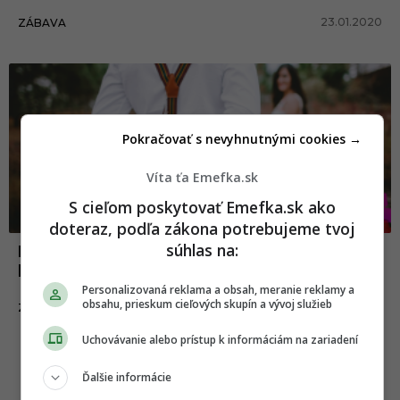
23.01.2020
ZÁBAVA
Pokračovať s nevyhnutnými cookies →
Víta ťa Emefka.sk
S cieľom poskytovať Emefka.sk ako
doteraz, podľa zákona potrebujeme tvoj
súhlas na:
Niekoľko jednoduchých trikov, vďaka
ktorým si získaš takmer každú ženu
Personalizovaná reklama a obsah, meranie reklamy a
obsahu, prieskum cieľových skupín a vývoj služieb
25.01.2019
ZÁBAVA
Uchovávanie alebo prístup k informáciám na zariadení
Ďalšie informácie