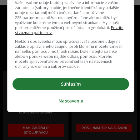
Vaše osobné údaje budú spracúvané a informácie z vášho
zariadenia (súbory cookie, jedinečné identifikátory a ďalšie
údaje o zariadení) môžu byť ukladané a používané
225 partnermi a môžu s nimi byť zdieľané alebo môžu byť
využívané konkrétne týmito webovými stránkami. My a naši
partneri môžeme používať presné údaje o geolokácii.
Pozrite
si zoznam partnerov.
Niektorí dodávatelia môžu spracúvať vaše osobné údaje na
základe oprávneného záujmu, proti ktorému môžete vzniesť
One time najzábavnejšie miesto na
námietku pomocou možností nižšie. Dole na tejto stránke
slovenskom internete, next time
alebo v ponuke webu nájdite odkaz, pomocou ktorého
najzabávnejšie miesto na svete
môžete spravovať alebo odvolať súhlas v nastaveniach
ochrany súkromia a súborov cookie.
Súhlasím
Oslov reklamou viac ako milión
Vieš o niečom zaujímavom alebo
ľudí v rôznych vekových
poznáš niekoho, o kom by sme
Nastavenia
kategóriách a na rôznych
mali určite napísať?
sociálnych sieťach a nakopni svoj
biznis alebo produkt.
MÁM ZÁUJEM O
POŠLI NÁM TIP NA ČLÁNOK
SPOLUPRÁCU