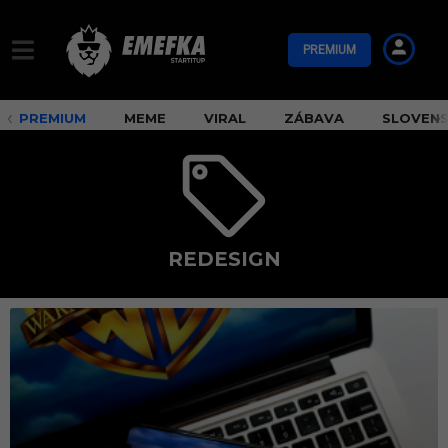
PREMIUM
PREMIUM
MEME
VIRAL
ZÁBAVA
SLOVEN
REDESIGN
r
e
d
e
s