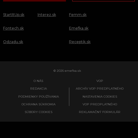
StartItUp.sk
Interez.sk
Femm.sk
Fontech.sk
Emefka.sk
Odzadu.sk
Receptik.sk
© 2026 emefka.sk
O NÁS
VOP
REDAKCIA
ARCHÍV VOP PREDPLATNÉHO
PODMIENKY POUŽÍVANIA
NASTAVENIA COOKIES
OCHRANA SÚKROMIA
VOP PREDPLATNÉHO
SÚBORY COOKIES
REKLAMAČNÝ FORMULÁR