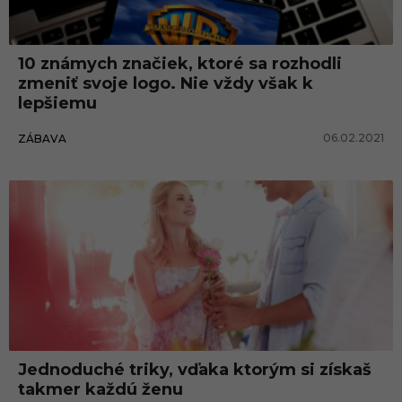
i
g
10 známych značiek, ktoré sa rozhodli
n
zmeniť svoje logo. Nie vždy však k
lepšiemu
06.02.2021
ZÁBAVA
Jednoduché triky, vďaka ktorým si získaš
takmer každú ženu