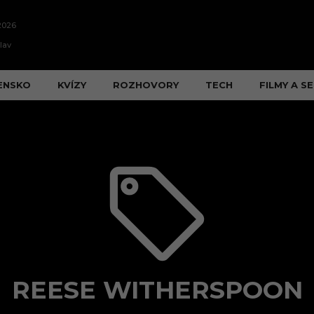
2026
lav
ENSKO
KVÍZY
ROZHOVORY
TECH
FILMY A SE
REESE WITHERSPOON