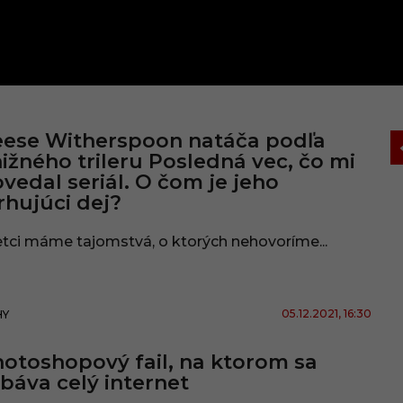
ese Witherspoon natáča podľa
ižného trileru Posledná vec, čo mi
vedal seriál. O čom je jeho
rhujúci dej?
tci máme tajomstvá, o ktorých nehovoríme...
05.12.2021
, 16:30
HY
otoshopový fail, na ktorom sa
báva celý internet