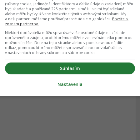
(súbory cookie, jedinečné identifikátory a ďalšie údaje o zariadení) môžu
byť ukladané a používané 225 partnermi a môžu s nimi byť zdieľané
alebo môžu byť využívané konkrétne týmito webovými stránkami. My
a naši partneri môžeme používať presné údaje o geolokácii.
Pozrite si
zoznam partnerov.
Niektorí dodávatelia môžu spracúvať vaše osobné údaje na základe
oprávneného záujmu, proti ktorému môžete vzniesť námietku pomocou
možností nižšie. Dole na tejto stránke alebo v ponuke webu nájdite
odkaz, pomocou ktorého môžete spravovať alebo odvolať súhlas
v nastaveniach ochrany súkromia a súborov cookie.
Súhlasím
Nastavenia