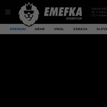
Sobota 8.8.
SK
Oskar
CZ
Soběs
PREMIUM
MEME
VIRAL
ZÁBAVA
SLOV