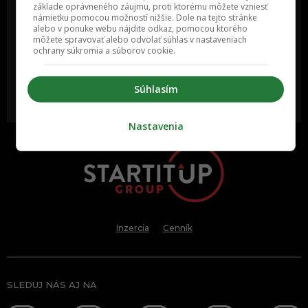
základe oprávneného záujmu, proti ktorému môžete vzniesť
námietku pomocou možností nižšie. Dole na tejto stránke
Oslov reklamou viac ako milión
Vieš o niečom zaujímavom alebo
alebo v ponuke webu nájdite odkaz, pomocou ktorého
ľudí v rôznych vekových
poznáš niekoho, o kom by sme
môžete spravovať alebo odvolať súhlas v nastaveniach
kategóriách a na rôznych
mali určite napísať?
sociálnych sieťach a nakopni svoj
ochrany súkromia a súborov cookie.
biznis alebo produkt.
Súhlasím
MÁM ZÁUJEM O
POŠLI NÁM TIP NA ČLÁNOK
SPOLUPRÁCU
Nastavenia
Inzercia
Cenník
SLEDUJ NÁS AJ NA