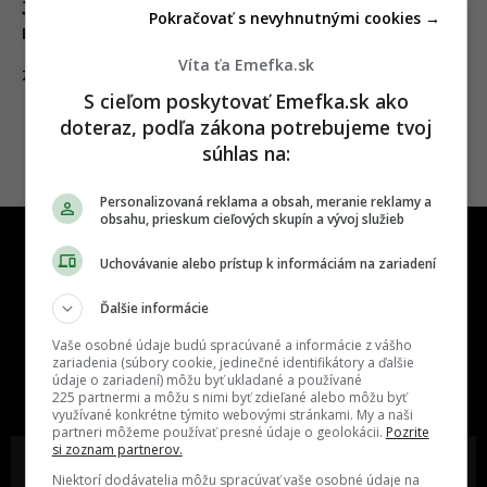
Jet smerujúci z Prahy do Košíc sa zrazil s
Pokračovať s nevyhnutnými cookies →
nákladným vlakom
Víta ťa Emefka.sk
06.06.2024
ZAHRANIČIE
S cieľom poskytovať Emefka.sk ako
doteraz, podľa zákona potrebujeme tvoj
súhlas na:
Personalizovaná reklama a obsah, meranie reklamy a
obsahu, prieskum cieľových skupín a vývoj služieb
Uchovávanie alebo prístup k informáciám na zariadení
Ďalšie informácie
Vaše osobné údaje budú spracúvané a informácie z vášho
One time najzábavnejšie miesto na
zariadenia (súbory cookie, jedinečné identifikátory a ďalšie
slovenskom internete, next time
údaje o zariadení) môžu byť ukladané a používané
najzabávnejšie miesto na svete
225 partnermi a môžu s nimi byť zdieľané alebo môžu byť
využívané konkrétne týmito webovými stránkami. My a naši
partneri môžeme používať presné údaje o geolokácii.
Pozrite
si zoznam partnerov.
Niektorí dodávatelia môžu spracúvať vaše osobné údaje na