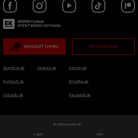
NAHLÁSIŤ CHYBU
SEM NEKLIKAJ!
StartItUp.sk
Interez.sk
Femm.sk
Fontech.sk
Emefka.sk
Odzadu.sk
Receptik.sk
© 2026 emefka.sk
O NÁS
VOP