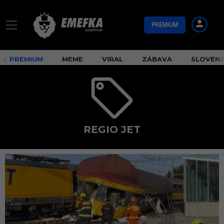
PREMIUM
PREMIUM
MEME
VIRAL
ZÁBAVA
SLOVEN
REGIO JET
R
e
g
i
o