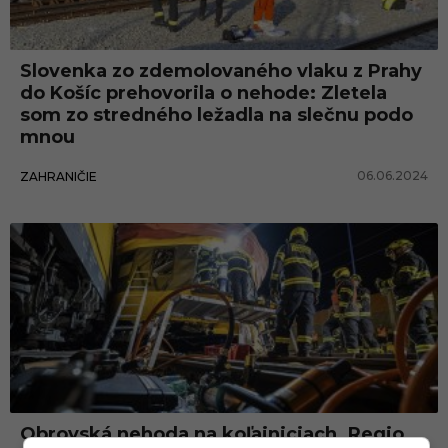
j
e
Slovenka zo zdemolovaného vlaku z Prahy
t
do Košíc prehovorila o nehode: Zletela
som zo stredného ležadla na slečnu podo
mnou
06.06.2024
ZAHRANIČIE
Obrovská nehoda na koľajniciach. Regio