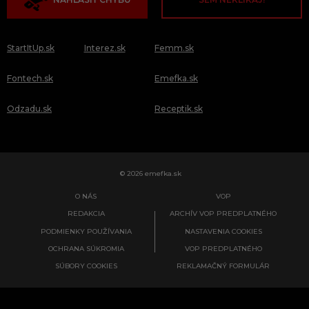
StartItUp.sk
Interez.sk
Femm.sk
Fontech.sk
Emefka.sk
Odzadu.sk
Receptik.sk
© 2026 emefka.sk
O NÁS
VOP
REDAKCIA
ARCHÍV VOP PREDPLATNÉHO
PODMIENKY POUŽÍVANIA
NASTAVENIA COOKIES
OCHRANA SÚKROMIA
VOP PREDPLATNÉHO
SÚBORY COOKIES
REKLAMAČNÝ FORMULÁR