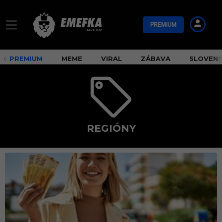
PREMIUM
PREMIUM
MEME
VIRAL
ZÁBAVA
SLOVEN
REGIÓNY
r
e
g
i
ó