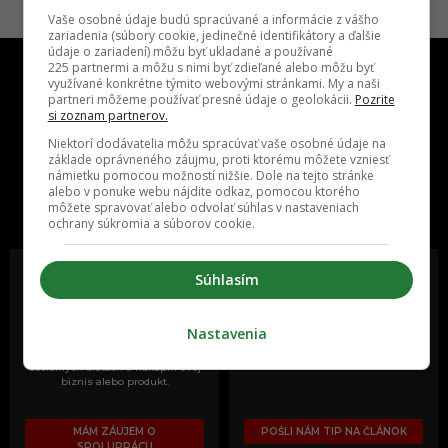
Vaše osobné údaje budú spracúvané a informácie z vášho
zariadenia (súbory cookie, jedinečné identifikátory a ďalšie
údaje o zariadení) môžu byť ukladané a používané
225 partnermi a môžu s nimi byť zdieľané alebo môžu byť
využívané konkrétne týmito webovými stránkami. My a naši
partneri môžeme používať presné údaje o geolokácii.
Pozrite
si zoznam partnerov.
Niektorí dodávatelia môžu spracúvať vaše osobné údaje na
základe oprávneného záujmu, proti ktorému môžete vzniesť
One time najzábavnejšie miesto na
námietku pomocou možností nižšie. Dole na tejto stránke
slovenskom internete, next time
alebo v ponuke webu nájdite odkaz, pomocou ktorého
môžete spravovať alebo odvolať súhlas v nastaveniach
najzabávnejšie miesto na svete
ochrany súkromia a súborov cookie.
Súhlasím
Oslov reklamou viac ako milión
Vieš o niečom zaujímavom alebo
Nastavenia
ľudí v rôznych vekových
poznáš niekoho, o kom by sme
kategóriách a na rôznych
mali určite napísať?
sociálnych sieťach a nakopni svoj
biznis alebo produkt.
MÁM ZÁUJEM O
POŠLI NÁM TIP NA ČLÁNOK
SPOLUPRÁCU