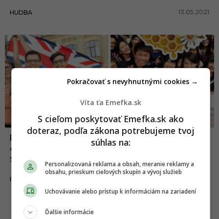
13.05.2021
HUDBA
Pokračovať s nevyhnutnými cookies →
Víta ťa Emefka.sk
S cieľom poskytovať Emefka.sk ako
doteraz, podľa zákona potrebujeme tvoj
Predmety, ktoré sa učia v školách po
súhlas na:
celom svete: Ako veľmi sa líšia od
Slovenska?
Personalizovaná reklama a obsah, meranie reklamy a
obsahu, prieskum cieľových skupín a vývoj služieb
11.10.2018
FAKTY A ZAUJÍMAVOSTI
Uchovávanie alebo prístup k informáciám na zariadení
Ďalšie informácie