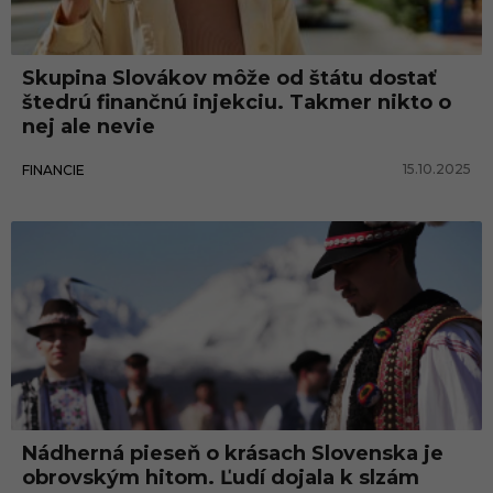
n
y
Skupina Slovákov môže od štátu dostať
štedrú finančnú injekciu. Takmer nikto o
nej ale nevie
15.10.2025
FINANCIE
Nádherná pieseň o krásach Slovenska je
obrovským hitom. Ľudí dojala k slzám