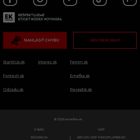
NAHLÁSIŤ CHYBU
SEM NEKLIKAJ!
StartItUp.sk
Interez.sk
Femm.sk
Fontech.sk
Emefka.sk
Odzadu.sk
Receptik.sk
© 2026 emefka.sk
O NÁS
VOP
REDAKCIA
ARCHÍV VOP PREDPLATNÉHO