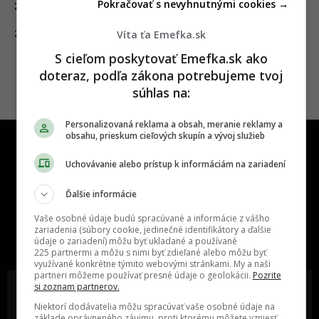
Pokračovať s nevyhnutnými cookies →
zakázané
Víta ťa Emefka.sk
06.02.2025
ZAHRANIČIE
S cieľom poskytovať Emefka.sk ako
doteraz, podľa zákona potrebujeme tvoj
súhlas na:
Personalizovaná reklama a obsah, meranie reklamy a
obsahu, prieskum cieľových skupín a vývoj služieb
Uchovávanie alebo prístup k informáciám na zariadení
Ďalšie informácie
One time najzábavnejšie miesto na
Vaše osobné údaje budú spracúvané a informácie z vášho
slovenskom internete, next time
zariadenia (súbory cookie, jedinečné identifikátory a ďalšie
údaje o zariadení) môžu byť ukladané a používané
najzabávnejšie miesto na svete
225 partnermi a môžu s nimi byť zdieľané alebo môžu byť
využívané konkrétne týmito webovými stránkami. My a naši
partneri môžeme používať presné údaje o geolokácii.
Pozrite
si zoznam partnerov.
Niektorí dodávatelia môžu spracúvať vaše osobné údaje na
základe oprávneného záujmu, proti ktorému môžete vzniesť