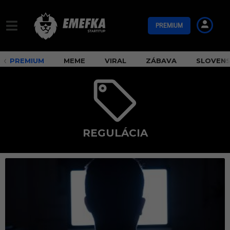
PREMIUM
PREMIUM
MEME
VIRAL
ZÁBAVA
SLOVEN
REGULÁCIA
r
e
g
u
l