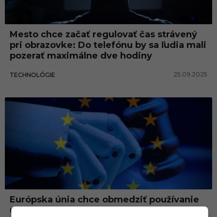
á
c
Mesto chce začať regulovať čas strávený
i
pri obrazovke: Do telefónu by sa ľudia mali
a
pozerať maximálne dve hodiny
25.09.2025
TECHNOLÓGIE
Európska únia chce obmedziť používanie
umelej inteligencie. Toto všetko bude