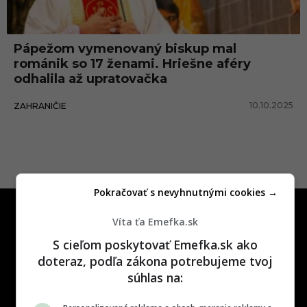
n
í
Pápežom vymenovaný biskup mal
č
románik so 17 ženami. Hriešne aféry
k
odhalila až upratovačka
y
10.10.2025
ZAHRANIČIE
Pokračovať s nevyhnutnými cookies →
Víta ťa Emefka.sk
S cieľom poskytovať Emefka.sk ako
doteraz, podľa zákona potrebujeme tvoj
súhlas na:
One time najzábavnejšie miesto na
slovenskom internete, next time
najzabávnejšie miesto na svete