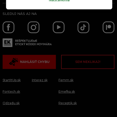
SLEDUJ NÁS AJ NA
NAHLÁSIŤ CHYBU
SEM NEKLIKAJ!
StartItUp.sk
Interez.sk
Femm.sk
Fontech.sk
Emefka.sk
Odzadu.sk
Receptik.sk