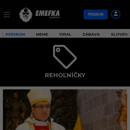
PREMIUM
PREMIUM
MEME
VIRAL
ZÁBAVA
SLOVEN
REHOĽNÍČKY
r
e
h
o
ľ