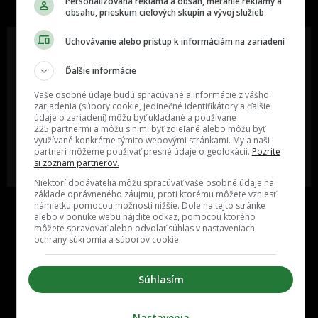
Personalizovaná reklama a obsah, meranie reklamy a
obsahu, prieskum cieľových skupín a vývoj služieb
Uchovávanie alebo prístup k informáciám na zariadení
Ďalšie informácie
Oslov reklamou viac ako milión
Vieš o niečom zaujímavom alebo
ľudí v rôznych vekových
poznáš niekoho, o kom by sme
Vaše osobné údaje budú spracúvané a informácie z vášho
kategóriách a na rôznych
mali určite napísať?
zariadenia (súbory cookie, jedinečné identifikátory a ďalšie
sociálnych sieťach a nakopni svoj
údaje o zariadení) môžu byť ukladané a používané
biznis alebo produkt.
225 partnermi a môžu s nimi byť zdieľané alebo môžu byť
využívané konkrétne týmito webovými stránkami. My a naši
partneri môžeme používať presné údaje o geolokácii.
Pozrite
MÁM ZÁUJEM O
POŠLI NÁM TIP NA ČLÁNOK
si zoznam partnerov.
SPOLUPRÁCU
Niektorí dodávatelia môžu spracúvať vaše osobné údaje na
základe oprávneného záujmu, proti ktorému môžete vzniesť
námietku pomocou možností nižšie. Dole na tejto stránke
alebo v ponuke webu nájdite odkaz, pomocou ktorého
môžete spravovať alebo odvolať súhlas v nastaveniach
ochrany súkromia a súborov cookie.
Súhlasím
Inzercia
Cenník
Nastavenia