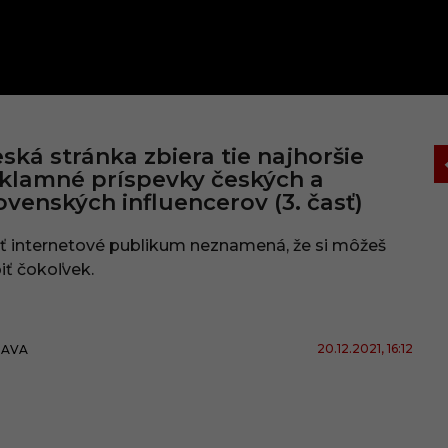
ská stránka zbiera tie najhoršie
klamné príspevky českých a
ovenských influencerov (3. časť)
ť internetové publikum neznamená, že si môžeš
iť čokoľvek.
20.12.2021
, 16:12
BAVA