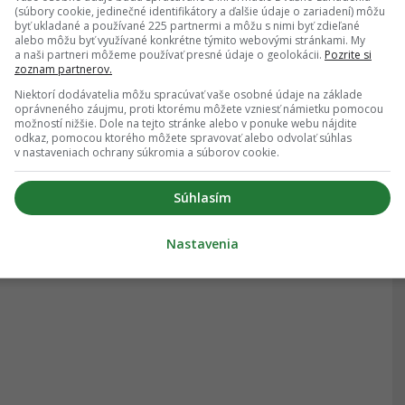
(súbory cookie, jedinečné identifikátory a ďalšie údaje o zariadení) môžu
byť ukladané a používané 225 partnermi a môžu s nimi byť zdieľané
alebo môžu byť využívané konkrétne týmito webovými stránkami. My
a naši partneri môžeme používať presné údaje o geolokácii.
Pozrite si
zoznam partnerov.
Niektorí dodávatelia môžu spracúvať vaše osobné údaje na základe
oprávneného záujmu, proti ktorému môžete vzniesť námietku pomocou
možností nižšie. Dole na tejto stránke alebo v ponuke webu nájdite
odkaz, pomocou ktorého môžete spravovať alebo odvolať súhlas
v nastaveniach ochrany súkromia a súborov cookie.
Súhlasím
Nastavenia