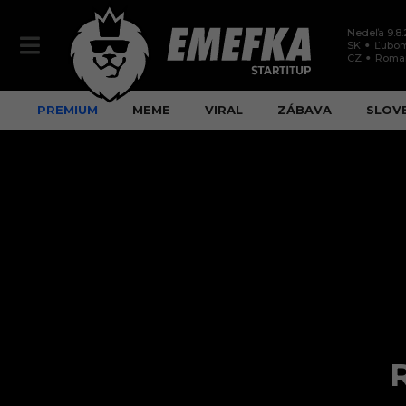
Nedeľa 9.8
SK
Ľubom
CZ
Roma
PREMIUM
MEME
VIRAL
ZÁBAVA
SLOV