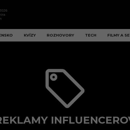
.2026
íra
n
ENSKO
KVÍZY
ROZHOVORY
TECH
FILMY A SE
REKLAMY INFLUENCERO