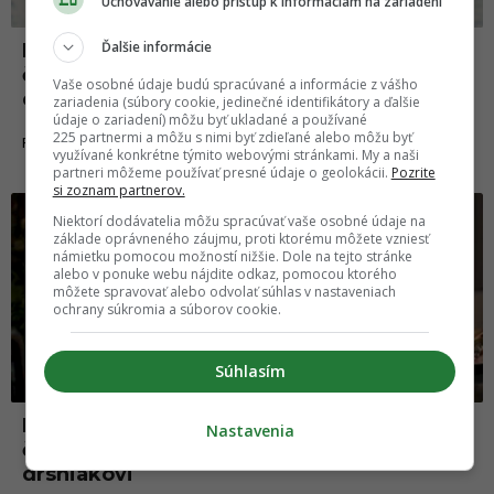
Uchovávanie alebo prístup k informáciám na zariadení
Ďalšie informácie
Najkrajšie vianočné reklamy všetkých
čias, ktoré zahrajú na city každému
Vaše osobné údaje budú spracúvané a informácie z vášho
drsniakovi (2. časť)
zariadenia (súbory cookie, jedinečné identifikátory a ďalšie
údaje o zariadení) môžu byť ukladané a používané
225 partnermi a môžu s nimi byť zdieľané alebo môžu byť
22.12.2019
FILMY A SERIÁLY
využívané konkrétne týmito webovými stránkami. My a naši
partneri môžeme používať presné údaje o geolokácii.
Pozrite
si zoznam partnerov.
Fakty a zaujímavosti
Niektorí dodávatelia môžu spracúvať vaše osobné údaje na
základe oprávneného záujmu, proti ktorému môžete vzniesť
námietku pomocou možností nižšie. Dole na tejto stránke
alebo v ponuke webu nájdite odkaz, pomocou ktorého
môžete spravovať alebo odvolať súhlas v nastaveniach
ochrany súkromia a súborov cookie.
Súhlasím
Najkrajšie vianočné reklamy všetkých
Nastavenia
čias, ktoré zahrajú na city každému
drsniakovi