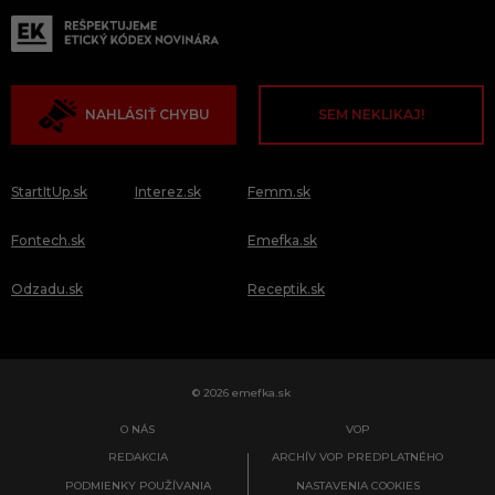
NAHLÁSIŤ CHYBU
SEM NEKLIKAJ!
StartItUp.sk
Interez.sk
Femm.sk
Fontech.sk
Emefka.sk
Odzadu.sk
Receptik.sk
© 2026 emefka.sk
O NÁS
VOP
REDAKCIA
ARCHÍV VOP PREDPLATNÉHO
PODMIENKY POUŽÍVANIA
NASTAVENIA COOKIES