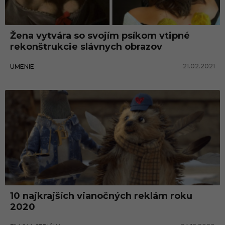
š
t
Žena vytvára so svojím psíkom vtipné
r
rekonštrukcie slávnych obrazov
u
21.02.2021
UMENIE
k
c
i
a
u
m
e
l
e
10 najkrajších vianočných reklám roku
c
2020
k