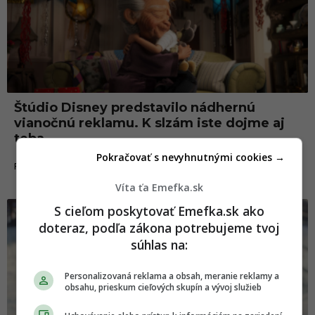
Štúdio Disney predstavilo nádhernú
vianočnú reklamu. K slzám iste dojme aj
teba
Pokračovať s nevyhnutnými cookies →
12.11.2020
FILMY A SERIÁLY
Víta ťa Emefka.sk
S cieľom poskytovať Emefka.sk ako
doteraz, podľa zákona potrebujeme tvoj
súhlas na:
Personalizovaná reklama a obsah, meranie reklamy a
obsahu, prieskum cieľových skupín a vývoj služieb