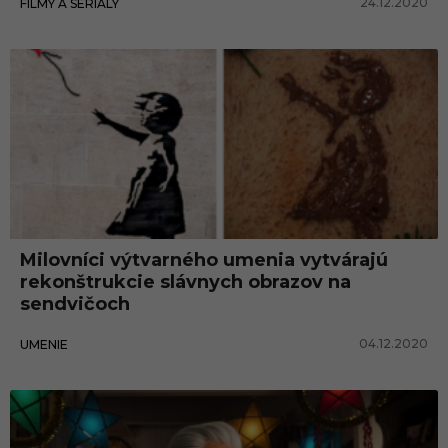
24.12.2020
FILMY A SERIÁLY
ý
c
h
d
i
e
l
Milovníci výtvarného umenia vytvárajú
rekonštrukcie slávnych obrazov na
sendvičoch
04.12.2020
UMENIE