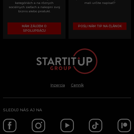
kategóriách a na rôznych
mali určite napísať?
sociálnych sieťach a nakopni svoj
biznis alebo produkt.
MÁM ZÁUJEM O
POŠLI NÁM TIP NA ČLÁNOK
SPOLUPRÁCU
Inzercia
Cenník
SLEDUJ NÁS AJ NA