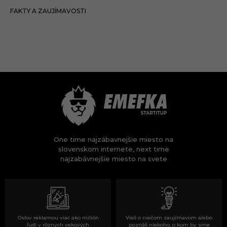
06.12.2018
FAKTY A ZAUJÍMAVOSTI
One time najzábavnejšie miesto na
slovenskom internete, next time
najzabávnejšie miesto na svete
Oslov reklamou viac ako milión
Vieš o niečom zaujímavom alebo
ľudí v rôznych vekových
poznáš niekoho, o kom by sme