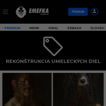
PREMIUM
PREMIUM
MEME
VIRAL
ZÁBAVA
SLOVEN
REKONŠTRUKCIA UMELECKÝCH DIEL
r
e
k
o
n