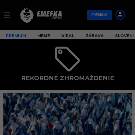
PREMIUM
PREMIUM
MEME
VIRAL
ZÁBAVA
SLOVEN
REKORDNÉ ZHROMAŽDENIE
r
e
k
o
r