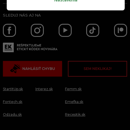
SLEDUJ NÁS AJ NA
NAHLÁSIŤ CHYBU
SEM NEKLIKAJ!
StartItUp.sk
Interez.sk
Femm.sk
Fontech.sk
Emefka.sk
Odzadu.sk
Receptik.sk