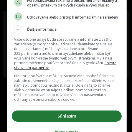
Personalizovaná reklama a obsah, meranie reklamy a
obsahu, prieskum cieľových skupín a vývoj služieb
Uchovávanie alebo prístup k informáciám na zariadení
Ďalšie informácie
Oslov reklamou viac ako milión
Vieš o niečom zaujímavom alebo
ľudí v rôznych vekových
poznáš niekoho, o kom by sme
Vaše osobné údaje budú spracúvané a informácie z vášho
kategóriách a na rôznych
mali určite napísať?
zariadenia (súbory cookie, jedinečné identifikátory a ďalšie
sociálnych sieťach a nakopni svoj
údaje o zariadení) môžu byť ukladané a používané
biznis alebo produkt.
225 partnermi a môžu s nimi byť zdieľané alebo môžu byť
využívané konkrétne týmito webovými stránkami. My a naši
partneri môžeme používať presné údaje o geolokácii.
Pozrite
MÁM ZÁUJEM O
POŠLI NÁM TIP NA ČLÁNOK
si zoznam partnerov.
SPOLUPRÁCU
Niektorí dodávatelia môžu spracúvať vaše osobné údaje na
základe oprávneného záujmu, proti ktorému môžete vzniesť
námietku pomocou možností nižšie. Dole na tejto stránke
alebo v ponuke webu nájdite odkaz, pomocou ktorého
môžete spravovať alebo odvolať súhlas v nastaveniach
ochrany súkromia a súborov cookie.
Súhlasím
Inzercia
Cenník
Nastavenia