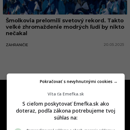
d
n
Šmolkovia prelomili svetový rekord. Takto
é
veľké zhromaždenie modrých ľudí by nikto
z
nečakal
h
20.05.2025
ZAHRANIČIE
r
o
m
a
Pokračovať s nevyhnutnými cookies →
ž
d
Víta ťa Emefka.sk
e
S cieľom poskytovať Emefka.sk ako
n
doteraz, podľa zákona potrebujeme tvoj
súhlas na:
i
One time najzábavnejšie miesto na
slovenskom internete, next time
e
najzabávnejšie miesto na svete