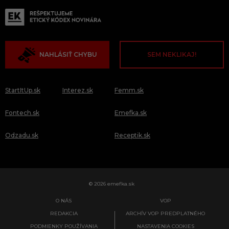
NAHLÁSIŤ CHYBU
SEM NEKLIKAJ!
StartItUp.sk
Interez.sk
Femm.sk
Fontech.sk
Emefka.sk
Odzadu.sk
Receptik.sk
© 2026 emefka.sk
O NÁS
VOP
REDAKCIA
ARCHÍV VOP PREDPLATNÉHO
PODMIENKY POUŽÍVANIA
NASTAVENIA COOKIES