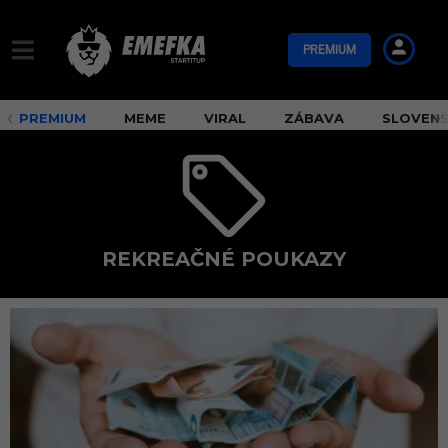
PREMIUM
PREMIUM
MEME
VIRAL
ZÁBAVA
SLOVEN
REKREAČNÉ POUKAZY
r
e
k
r
e