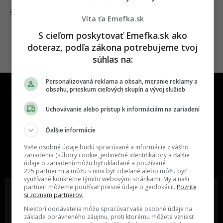
11.02.2025
SLOVENSKO
Víta ťa Emefka.sk
S cieľom poskytovať Emefka.sk ako
doteraz, podľa zákona potrebujeme tvoj
súhlas na:
Personalizovaná reklama a obsah, meranie reklamy a
obsahu, prieskum cieľových skupín a vývoj služieb
Uchovávanie alebo prístup k informáciám na zariadení
Ďalšie informácie
One time najzábavnejšie miesto na
Vaše osobné údaje budú spracúvané a informácie z vášho
slovenskom internete, next time
zariadenia (súbory cookie, jedinečné identifikátory a ďalšie
najzabávnejšie miesto na svete
údaje o zariadení) môžu byť ukladané a používané
225 partnermi a môžu s nimi byť zdieľané alebo môžu byť
využívané konkrétne týmito webovými stránkami. My a naši
partneri môžeme používať presné údaje o geolokácii.
Pozrite
si zoznam partnerov.
Niektorí dodávatelia môžu spracúvať vaše osobné údaje na
základe oprávneného záujmu, proti ktorému môžete vzniesť
Oslov reklamou viac ako milión
Vieš o niečom zaujímavom alebo
ľudí v rôznych vekových
poznáš niekoho, o kom by sme