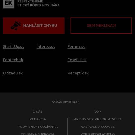
NAHLÁSIŤ CHYBU
SEM NEKLIKAJ!
StartItUp.sk
Interez.sk
Femm.sk
Fontech.sk
Emefka.sk
Odzadu.sk
Receptik.sk
© 2026 emefka.sk
O NÁS
VOP
REDAKCIA
ARCHÍV VOP PREDPLATNÉHO
PODMIENKY POUŽÍVANIA
NASTAVENIA COOKIES
OCHRANA SÚKROMIA
VOP PREDPLATNÉHO