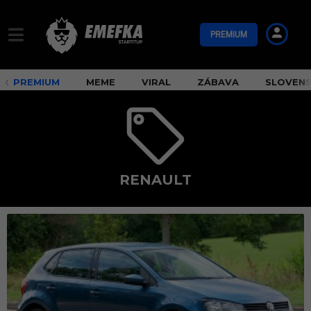
PREMIUM
PREMIUM
MEME
VIRAL
ZÁBAVA
SLOVEN
RENAULT
r
e
n
a
u