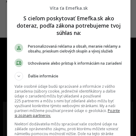
05.02.2025
AUTO/MOTO
Víta ťa Emefka.sk
S cieľom poskytovať Emefka.sk ako
doteraz, podľa zákona potrebujeme tvoj
súhlas na:
Personalizovaná reklama a obsah, meranie reklamy a
obsahu, prieskum cieľových skupín a vývoj služieb
Uchovávanie alebo prístup k informáciám na zariadení
Ďalšie informácie
One time najzábavnejšie miesto na
slovenskom internete, next time
Vaše osobné údaje budú spracúvané a informácie z vášho
najzabávnejšie miesto na svete
zariadenia (súbory cookie, jedinečné identifikátory a ďalšie
údaje o zariadení) môžu byť ukladané a používané
225 partnermi a môžu s nimi byť zdieľané alebo môžu byť
využívané konkrétne týmito webovými stránkami. My a naši
partneri môžeme používať presné údaje o geolokácii.
Pozrite
si zoznam partnerov.
Niektorí dodávatelia môžu spracúvať vaše osobné údaje na
Oslov reklamou viac ako milión
Vieš o niečom zaujímavom alebo
základe oprávneného záujmu, proti ktorému môžete vzniesť
ľudí v rôznych vekových
poznáš niekoho, o kom by sme
námietku pomocou možností nižšie. Dole na tejto stránke
kategóriách a na rôznych
mali určite napísať?