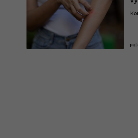
vy
Kom
PRÍ