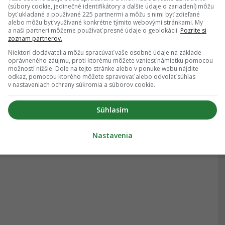
(súbory cookie, jedinečné identifikátory a ďalšie údaje o zariadení) môžu
byť ukladané a používané 225 partnermi a môžu s nimi byť zdieľané
alebo môžu byť využívané konkrétne týmito webovými stránkami. My
a naši partneri môžeme používať presné údaje o geolokácii.
Pozrite si
zoznam partnerov.
Niektorí dodávatelia môžu spracúvať vaše osobné údaje na základe
oprávneného záujmu, proti ktorému môžete vzniesť námietku pomocou
možností nižšie. Dole na tejto stránke alebo v ponuke webu nájdite
odkaz, pomocou ktorého môžete spravovať alebo odvolať súhlas
v nastaveniach ochrany súkromia a súborov cookie.
Súhlasím
Nastavenia