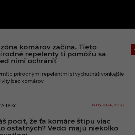
zóna komárov začína. Tieto
írodné repelenty ti pomôžu sa
ed nimi ochrániť
ýmito prírodnými repelentmi si vychutnáš vonkajšie
ivity bez komárov.
17.05.2024
, 09:32
 A TRIKY
š pocit, že ťa komáre štípu viac
o ostatných? Vedci majú niekoľko