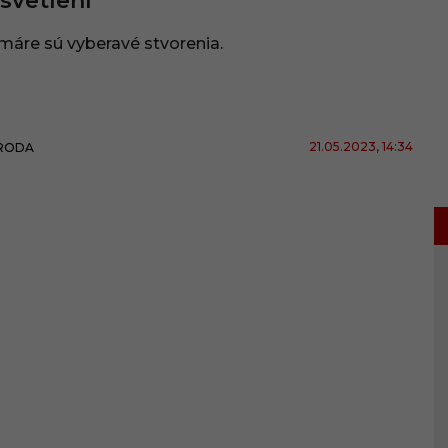
svetlení
áre sú vyberavé stvorenia.
21.05.2023
, 14:34
RODA