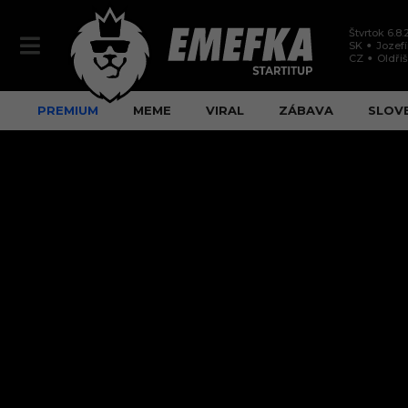
Štvrtok 6.8
SK
Jozef
CZ
Oldři
PREMIUM
MEME
VIRAL
ZÁBAVA
SLOV