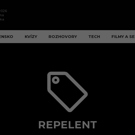
.2026
ína
ška
ENSKO
KVÍZY
ROZHOVORY
TECH
FILMY A SE
REPELENT