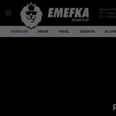
Sobota 8.8.
SK
Oskar
CZ
Soběs
PREMIUM
MEME
VIRAL
ZÁBAVA
SLOV