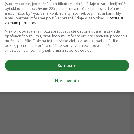
(súbory cookie, jedinečné identifikátory a ďalšie údaje o zariadení) môžu
byť ukladané a používané 225 partnermi a môžu s nimi byť zdieľané
alebo môžu byť využívané konkrétne týmito webovými stránkami. My
a naši partneri môžeme používať presné údaje o geolokácii.
Pozrite si
zoznam partnerov.
Niektorí dodávatelia môžu spracúvať vaše osobné údaje na základe
oprávneného záujmu, proti ktorému môžete vzniesť námietku pomocou
možností nižšie. Dole na tejto stránke alebo v ponuke webu nájdite
odkaz, pomocou ktorého môžete spravovať alebo odvolať súhlas
v nastaveniach ochrany súkromia a súborov cookie.
Súhlasím
Nastavenia