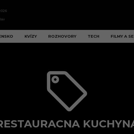
2026
lav
ENSKO
KVÍZY
ROZHOVORY
TECH
FILMY A SE
RESTAURACNA KUCHYN