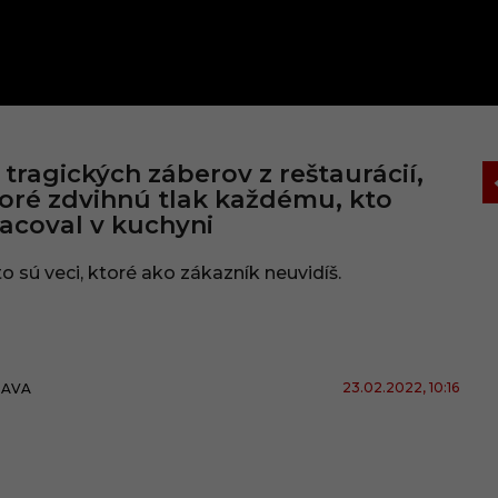
 tragických záberov z reštaurácií,
oré zdvihnú tlak každému, kto
acoval v kuchyni
o sú veci, ktoré ako zákazník neuvidíš.
23.02.2022
, 10:16
BAVA