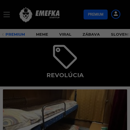
PREMIUM
PREMIUM
MEME
VIRAL
ZÁBAVA
SLOVEN
REVOLÚCIA
r
e
v
o
l