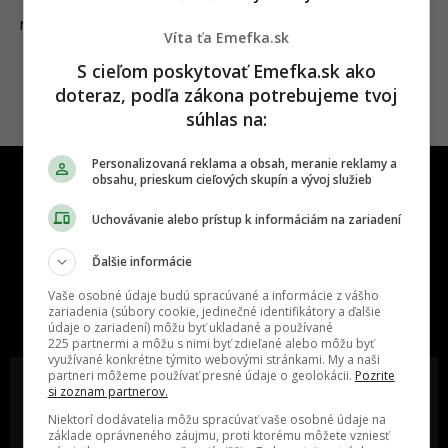
28.07.2025
NEWS
Víta ťa Emefka.sk
S cieľom poskytovať Emefka.sk ako
doteraz, podľa zákona potrebujeme tvoj
súhlas na:
Personalizovaná reklama a obsah, meranie reklamy a
obsahu, prieskum cieľových skupín a vývoj služieb
Uchovávanie alebo prístup k informáciám na zariadení
Ďalšie informácie
One time najzábavnejšie miesto na
Vaše osobné údaje budú spracúvané a informácie z vášho
slovenskom internete, next time
zariadenia (súbory cookie, jedinečné identifikátory a ďalšie
najzabávnejšie miesto na svete
údaje o zariadení) môžu byť ukladané a používané
225 partnermi a môžu s nimi byť zdieľané alebo môžu byť
využívané konkrétne týmito webovými stránkami. My a naši
partneri môžeme používať presné údaje o geolokácii.
Pozrite
si zoznam partnerov.
Niektorí dodávatelia môžu spracúvať vaše osobné údaje na
základe oprávneného záujmu, proti ktorému môžete vzniesť
Oslov reklamou viac ako milión
Vieš o niečom zaujímavom alebo
ľudí v rôznych vekových
poznáš niekoho, o kom by sme