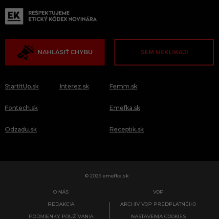
NAHLÁSIŤ CHYBU
SEM NEKLIKAJ!
StartItUp.sk
Interez.sk
Femm.sk
Fontech.sk
Emefka.sk
Odzadu.sk
Receptik.sk
© 2026 emefka.sk
O NÁS
VOP
REDAKCIA
ARCHÍV VOP PREDPLATNÉHO
PODMIENKY POUŽÍVANIA
NASTAVENIA COOKIES