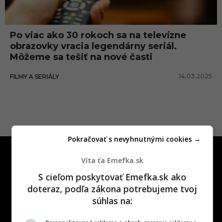
Po viac ako 30 rokoch sa na televízne
obrazovky vracia legendárny seriál.
Môžeme sa tešiť na nové časti
14.03.2025
FILMY A SERIÁLY
Pokračovať s nevyhnutnými cookies →
Víta ťa Emefka.sk
S cieľom poskytovať Emefka.sk ako
doteraz, podľa zákona potrebujeme tvoj
súhlas na:
One time najzábavnejšie miesto na
slovenskom internete, next time
najzabávnejšie miesto na svete