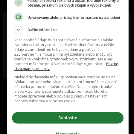
Personalizovaná reklama a obsah, meranie reklamy a
obsahu, prieskum cieľových skupín a vývoj služieb
Uchovávanie alebo prístup k informáciám na zariadení
Ďalšie informácie
Oslov reklamou viac ako milión
Vieš o niečom zaujímavom alebo
ľudí v rôznych vekových
poznáš niekoho, o kom by sme
Vaše osobné údaje budú spracúvané a informácie z vášho
kategóriách a na rôznych
mali určite napísať?
zariadenia (súbory cookie, jedinečné identifikátory a ďalšie
sociálnych sieťach a nakopni svoj
údaje o zariadení) môžu byť ukladané a používané
biznis alebo produkt.
225 partnermi a môžu s nimi byť zdieľané alebo môžu byť
využívané konkrétne týmito webovými stránkami. My a naši
partneri môžeme používať presné údaje o geolokácii.
Pozrite
MÁM ZÁUJEM O
POŠLI NÁM TIP NA ČLÁNOK
si zoznam partnerov.
SPOLUPRÁCU
Niektorí dodávatelia môžu spracúvať vaše osobné údaje na
základe oprávneného záujmu, proti ktorému môžete vzniesť
námietku pomocou možností nižšie. Dole na tejto stránke
alebo v ponuke webu nájdite odkaz, pomocou ktorého
môžete spravovať alebo odvolať súhlas v nastaveniach
ochrany súkromia a súborov cookie.
Súhlasím
Inzercia
Cenník
Nastavenia