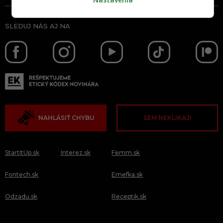
SLEDUJ NÁS AJ NA
NAHLÁSIŤ CHYBU
SEM NEKLIKAJ!
StartItUp.sk
Interez.sk
Femm.sk
Fontech.sk
Emefka.sk
Odzadu.sk
Receptik.sk