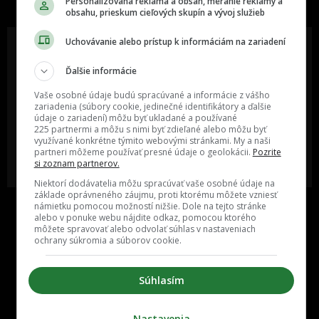
Personalizovaná reklama a obsah, meranie reklamy a
obsahu, prieskum cieľových skupín a vývoj služieb
Uchovávanie alebo prístup k informáciám na zariadení
Ďalšie informácie
Oslov reklamou viac ako milión
Vieš o niečom zaujímavom alebo
ľudí v rôznych vekových
poznáš niekoho, o kom by sme
Vaše osobné údaje budú spracúvané a informácie z vášho
kategóriách a na rôznych
mali určite napísať?
zariadenia (súbory cookie, jedinečné identifikátory a ďalšie
sociálnych sieťach a nakopni svoj
údaje o zariadení) môžu byť ukladané a používané
biznis alebo produkt.
225 partnermi a môžu s nimi byť zdieľané alebo môžu byť
využívané konkrétne týmito webovými stránkami. My a naši
partneri môžeme používať presné údaje o geolokácii.
Pozrite
MÁM ZÁUJEM O
POŠLI NÁM TIP NA ČLÁNOK
si zoznam partnerov.
SPOLUPRÁCU
Niektorí dodávatelia môžu spracúvať vaše osobné údaje na
základe oprávneného záujmu, proti ktorému môžete vzniesť
námietku pomocou možností nižšie. Dole na tejto stránke
alebo v ponuke webu nájdite odkaz, pomocou ktorého
môžete spravovať alebo odvolať súhlas v nastaveniach
ochrany súkromia a súborov cookie.
Súhlasím
Inzercia
Cenník
Nastavenia