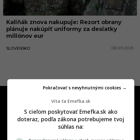
t
o
Kaliňák znova nakupuje: Rezort obrany
b
plánuje nakúpiť uniformy za desiatky
r
miliónov eur
a
08.09.2025
SLOVENSKO
n
y
Pokračovať s nevyhnutnými cookies →
Víta ťa Emefka.sk
S cieľom poskytovať Emefka.sk ako
doteraz, podľa zákona potrebujeme tvoj
súhlas na:
One time najzábavnejšie miesto na
slovenskom internete, next time
najzabávnejšie miesto na svete