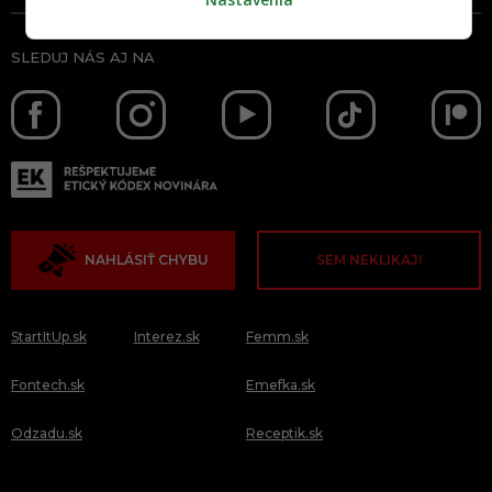
SLEDUJ NÁS AJ NA
NAHLÁSIŤ CHYBU
SEM NEKLIKAJ!
StartItUp.sk
Interez.sk
Femm.sk
Fontech.sk
Emefka.sk
Odzadu.sk
Receptik.sk