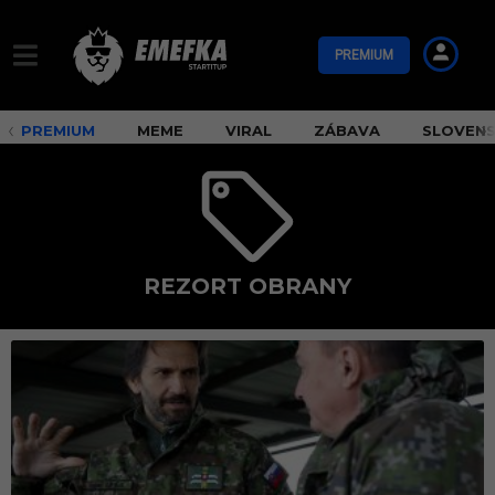
PREMIUM
PREMIUM
MEME
VIRAL
ZÁBAVA
SLOVEN
REZORT OBRANY
r
e
z
o
r