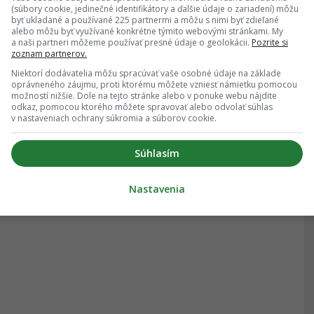
(súbory cookie, jedinečné identifikátory a ďalšie údaje o zariadení) môžu
byť ukladané a používané 225 partnermi a môžu s nimi byť zdieľané
alebo môžu byť využívané konkrétne týmito webovými stránkami. My
a naši partneri môžeme používať presné údaje o geolokácii.
Pozrite si
zoznam partnerov.
Niektorí dodávatelia môžu spracúvať vaše osobné údaje na základe
oprávneného záujmu, proti ktorému môžete vzniesť námietku pomocou
možností nižšie. Dole na tejto stránke alebo v ponuke webu nájdite
odkaz, pomocou ktorého môžete spravovať alebo odvolať súhlas
v nastaveniach ochrany súkromia a súborov cookie.
Súhlasím
Nastavenia