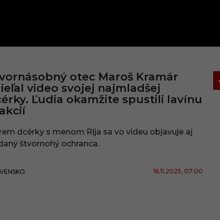
vornásobný otec Maroš Kramár
ieľal video svojej najmladšej
érky. Ľudia okamžite spustili lavínu
akcií
em dcérky s menom Rija sa vo videu objavuje aj
daný štvornohý ochranca.
16.11.2025
, 07:00
VENSKO