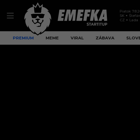
Piatok 7.8.
SK
Štefán
CZ
Lada
PREMIUM
MEME
VIRAL
ZÁBAVA
SLOV