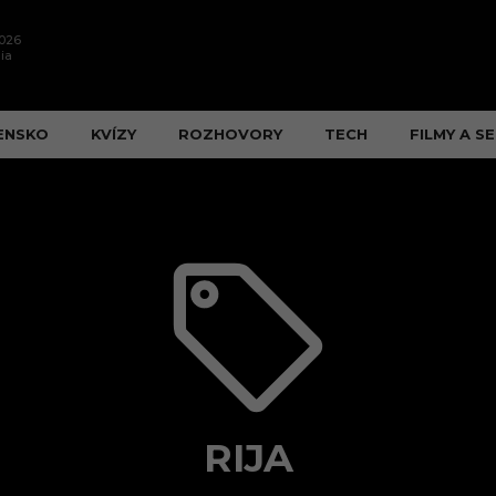
2026
ia
ENSKO
KVÍZY
ROZHOVORY
TECH
FILMY A SE
RIJA