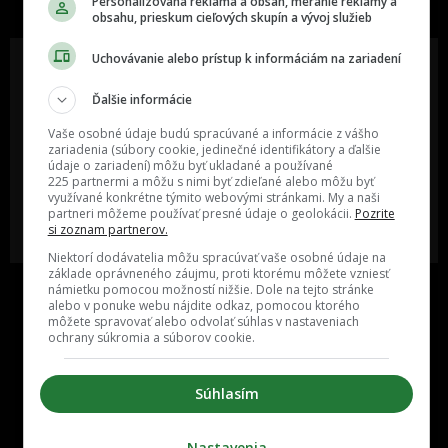
Personalizovaná reklama a obsah, meranie reklamy a
obsahu, prieskum cieľových skupín a vývoj služieb
Uchovávanie alebo prístup k informáciám na zariadení
Ďalšie informácie
Oslov reklamou viac ako milión
Vieš o niečom zaujímavom alebo
ľudí v rôznych vekových
poznáš niekoho, o kom by sme
Vaše osobné údaje budú spracúvané a informácie z vášho
kategóriách a na rôznych
mali určite napísať?
zariadenia (súbory cookie, jedinečné identifikátory a ďalšie
sociálnych sieťach a nakopni svoj
údaje o zariadení) môžu byť ukladané a používané
biznis alebo produkt.
225 partnermi a môžu s nimi byť zdieľané alebo môžu byť
využívané konkrétne týmito webovými stránkami. My a naši
partneri môžeme používať presné údaje o geolokácii.
Pozrite
MÁM ZÁUJEM O
POŠLI NÁM TIP NA ČLÁNOK
si zoznam partnerov.
SPOLUPRÁCU
Niektorí dodávatelia môžu spracúvať vaše osobné údaje na
základe oprávneného záujmu, proti ktorému môžete vzniesť
námietku pomocou možností nižšie. Dole na tejto stránke
alebo v ponuke webu nájdite odkaz, pomocou ktorého
môžete spravovať alebo odvolať súhlas v nastaveniach
ochrany súkromia a súborov cookie.
Súhlasím
Inzercia
Cenník
Nastavenia