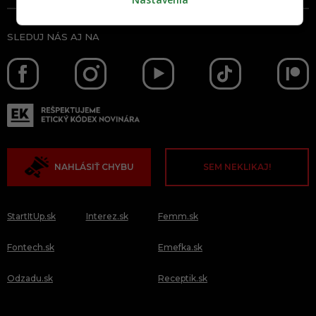
SLEDUJ NÁS AJ NA
NAHLÁSIŤ CHYBU
SEM NEKLIKAJ!
StartItUp.sk
Interez.sk
Femm.sk
Fontech.sk
Emefka.sk
Odzadu.sk
Receptik.sk