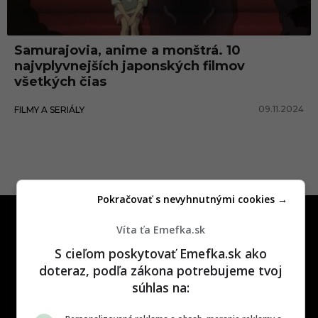
Samurajovia, anime a monštrá. 10
najvplyvnejších japonských filmov
všetkých čias
09.11.2024
FILMY A SERIÁLY
Pokračovať s nevyhnutnými cookies →
Víta ťa Emefka.sk
S cieľom poskytovať Emefka.sk ako
doteraz, podľa zákona potrebujeme tvoj
súhlas na:
One time najzábavnejšie miesto na
slovenskom internete, next time
najzabávnejšie miesto na svete