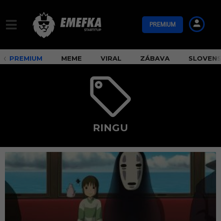
PREMIUM
PREMIUM
MEME
VIRAL
ZÁBAVA
SLOVEN
RINGU
r
i
n
g
u