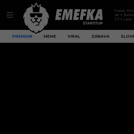
Piatok 7.8.
SK
Štefán
CZ
Lada
PREMIUM
MEME
VIRAL
ZÁBAVA
SLOV