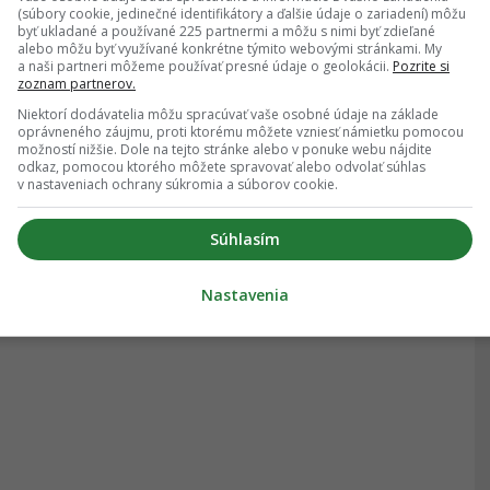
(súbory cookie, jedinečné identifikátory a ďalšie údaje o zariadení) môžu
byť ukladané a používané 225 partnermi a môžu s nimi byť zdieľané
alebo môžu byť využívané konkrétne týmito webovými stránkami. My
a naši partneri môžeme používať presné údaje o geolokácii.
Pozrite si
zoznam partnerov.
Niektorí dodávatelia môžu spracúvať vaše osobné údaje na základe
oprávneného záujmu, proti ktorému môžete vzniesť námietku pomocou
možností nižšie. Dole na tejto stránke alebo v ponuke webu nájdite
odkaz, pomocou ktorého môžete spravovať alebo odvolať súhlas
v nastaveniach ochrany súkromia a súborov cookie.
Súhlasím
Nastavenia