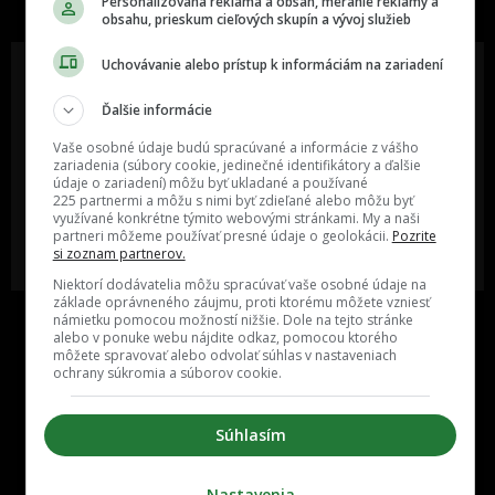
Personalizovaná reklama a obsah, meranie reklamy a
obsahu, prieskum cieľových skupín a vývoj služieb
Uchovávanie alebo prístup k informáciám na zariadení
Ďalšie informácie
Oslov reklamou viac ako milión
Vieš o niečom zaujímavom alebo
ľudí v rôznych vekových
poznáš niekoho, o kom by sme
Vaše osobné údaje budú spracúvané a informácie z vášho
kategóriách a na rôznych
mali určite napísať?
zariadenia (súbory cookie, jedinečné identifikátory a ďalšie
sociálnych sieťach a nakopni svoj
údaje o zariadení) môžu byť ukladané a používané
biznis alebo produkt.
225 partnermi a môžu s nimi byť zdieľané alebo môžu byť
využívané konkrétne týmito webovými stránkami. My a naši
partneri môžeme používať presné údaje o geolokácii.
Pozrite
MÁM ZÁUJEM O
POŠLI NÁM TIP NA ČLÁNOK
si zoznam partnerov.
SPOLUPRÁCU
Niektorí dodávatelia môžu spracúvať vaše osobné údaje na
základe oprávneného záujmu, proti ktorému môžete vzniesť
námietku pomocou možností nižšie. Dole na tejto stránke
alebo v ponuke webu nájdite odkaz, pomocou ktorého
môžete spravovať alebo odvolať súhlas v nastaveniach
ochrany súkromia a súborov cookie.
Súhlasím
Inzercia
Cenník
Nastavenia