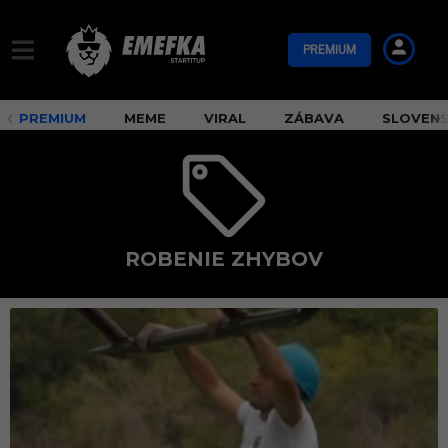
PREMIUM
PREMIUM
MEME
VIRAL
ZÁBAVA
SLOVEN
ROBENIE ZHYBOV
r
o
b
e
n