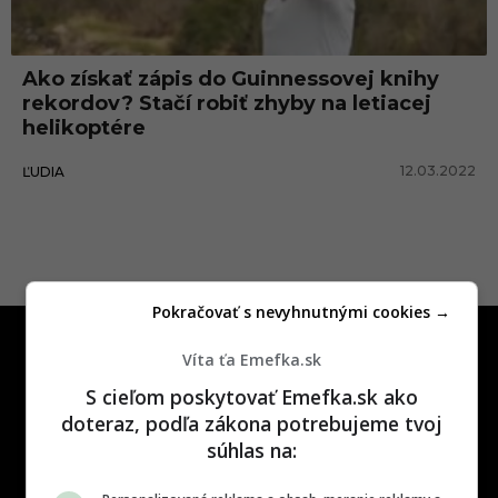
i
e
Ako získať zápis do Guinnessovej knihy
z
rekordov? Stačí robiť zhyby na letiacej
h
helikoptére
y
12.03.2022
ĽUDIA
b
o
v
Pokračovať s nevyhnutnými cookies →
Víta ťa Emefka.sk
S cieľom poskytovať Emefka.sk ako
doteraz, podľa zákona potrebujeme tvoj
súhlas na:
One time najzábavnejšie miesto na
slovenskom internete, next time
najzabávnejšie miesto na svete