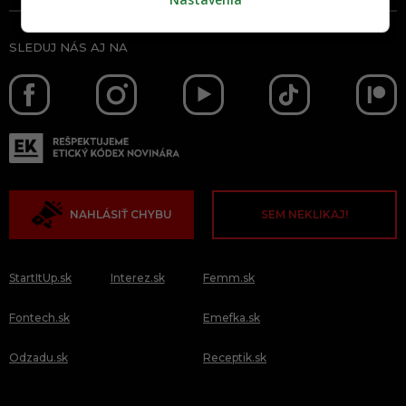
SLEDUJ NÁS AJ NA
NAHLÁSIŤ CHYBU
SEM NEKLIKAJ!
StartItUp.sk
Interez.sk
Femm.sk
Fontech.sk
Emefka.sk
Odzadu.sk
Receptik.sk