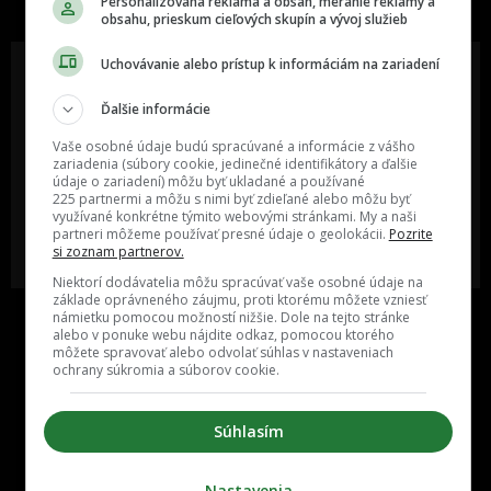
Personalizovaná reklama a obsah, meranie reklamy a
obsahu, prieskum cieľových skupín a vývoj služieb
Uchovávanie alebo prístup k informáciám na zariadení
Ďalšie informácie
Oslov reklamou viac ako milión
Vieš o niečom zaujímavom alebo
ľudí v rôznych vekových
poznáš niekoho, o kom by sme
Vaše osobné údaje budú spracúvané a informácie z vášho
kategóriách a na rôznych
mali určite napísať?
zariadenia (súbory cookie, jedinečné identifikátory a ďalšie
sociálnych sieťach a nakopni svoj
údaje o zariadení) môžu byť ukladané a používané
biznis alebo produkt.
225 partnermi a môžu s nimi byť zdieľané alebo môžu byť
využívané konkrétne týmito webovými stránkami. My a naši
partneri môžeme používať presné údaje o geolokácii.
Pozrite
MÁM ZÁUJEM O
POŠLI NÁM TIP NA ČLÁNOK
si zoznam partnerov.
SPOLUPRÁCU
Niektorí dodávatelia môžu spracúvať vaše osobné údaje na
základe oprávneného záujmu, proti ktorému môžete vzniesť
námietku pomocou možností nižšie. Dole na tejto stránke
alebo v ponuke webu nájdite odkaz, pomocou ktorého
môžete spravovať alebo odvolať súhlas v nastaveniach
ochrany súkromia a súborov cookie.
Súhlasím
Inzercia
Cenník
Nastavenia