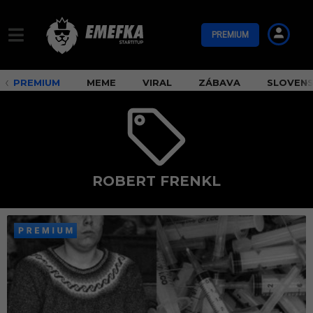
PREMIUM
PREMIUM
MEME
VIRAL
ZÁBAVA
SLOVEN
ROBERT FRENKL
R
o
b
e
r