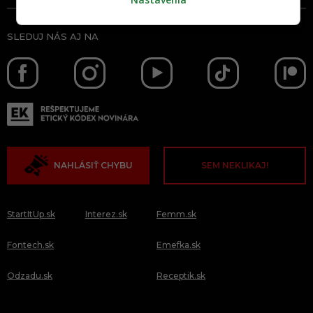
SLEDUJ NÁS AJ NA
NAHLÁSIŤ CHYBU
SEM NEKLIKAJ!
StartItUp.sk
Interez.sk
Femm.sk
Fontech.sk
Emefka.sk
Odzadu.sk
Receptik.sk