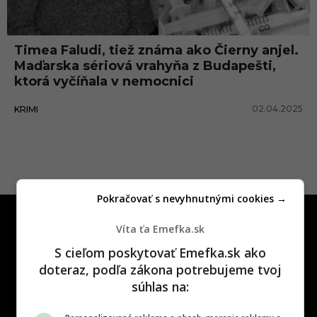
t
F
Timea Faludi, tiež známa ako Čierny anjel.
r
Maďarska sériová vrahyňa z Budapešti,
e
ktorá vyčíňala v nemocnici
n
02.04.2025
KRIMI
k
l
Pokračovať s nevyhnutnými cookies →
Víta ťa Emefka.sk
S cieľom poskytovať Emefka.sk ako
doteraz, podľa zákona potrebujeme tvoj
súhlas na:
One time najzábavnejšie miesto na
slovenskom internete, next time
najzabávnejšie miesto na svete