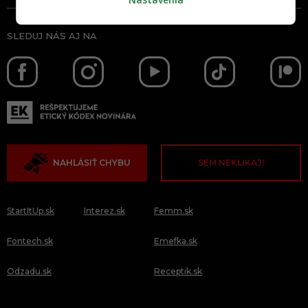
SLEDUJ NÁS AJ NA
NAHLÁSIŤ CHYBU
SEM NEKLIKAJ!
StartItUp.sk
Interez.sk
Femm.sk
Fontech.sk
Emefka.sk
Odzadu.sk
Receptik.sk