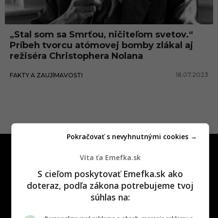
t
O
„Stal som sa Smrťou, ničiteľom svetov.“
p
Príbeh tvorcu atómovej bomby zlákal aj
p
režiséra Christophera Nolana
e
18.07.2023
FAKTY A ZAUJÍMAVOSTI
n
h
e
i
Pokračovať s nevyhnutnými cookies →
m
e
Víta ťa Emefka.sk
r
S cieľom poskytovať Emefka.sk ako
doteraz, podľa zákona potrebujeme tvoj
súhlas na:
One time najzábavnejšie miesto na
slovenskom internete, next time
najzabávnejšie miesto na svete