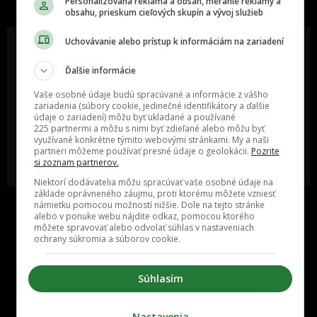
Personalizovaná reklama a obsah, meranie reklamy a
obsahu, prieskum cieľových skupín a vývoj služieb
Uchovávanie alebo prístup k informáciám na zariadení
Ďalšie informácie
Oslov reklamou viac ako milión
Vieš o niečom zaujímavom alebo
ľudí v rôznych vekových
poznáš niekoho, o kom by sme
Vaše osobné údaje budú spracúvané a informácie z vášho
kategóriách a na rôznych
mali určite napísať?
zariadenia (súbory cookie, jedinečné identifikátory a ďalšie
sociálnych sieťach a nakopni svoj
údaje o zariadení) môžu byť ukladané a používané
biznis alebo produkt.
225 partnermi a môžu s nimi byť zdieľané alebo môžu byť
využívané konkrétne týmito webovými stránkami. My a naši
partneri môžeme používať presné údaje o geolokácii.
Pozrite
MÁM ZÁUJEM O
POŠLI NÁM TIP NA ČLÁNOK
si zoznam partnerov.
SPOLUPRÁCU
Niektorí dodávatelia môžu spracúvať vaše osobné údaje na
základe oprávneného záujmu, proti ktorému môžete vzniesť
námietku pomocou možností nižšie. Dole na tejto stránke
alebo v ponuke webu nájdite odkaz, pomocou ktorého
môžete spravovať alebo odvolať súhlas v nastaveniach
ochrany súkromia a súborov cookie.
Súhlasím
Inzercia
Cenník
Nastavenia