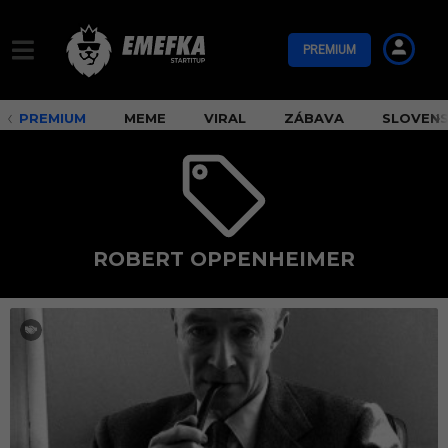
PREMIUM
PREMIUM
MEME
VIRAL
ZÁBAVA
SLOVEN
ROBERT OPPENHEIMER
R
o
b
e
r