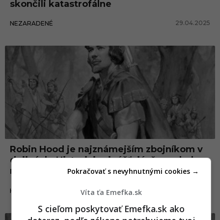
skončili katastrofálne
29.04.2025
NEZARADENÉ
Robin Hood je najznámejším zbojníkom v
dejinách. Historici pripúšťajú, že mohol
naozaj existovať
Pokračovať s nevyhnutnými cookies →
24.02.2024
HISTÓRIA
Víta ťa Emefka.sk
S cieľom poskytovať Emefka.sk ako