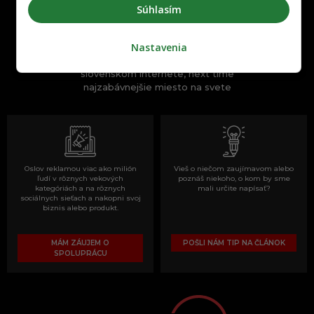
Súhlasím
Nastavenia
One time najzábavnejšie miesto na
slovenskom internete, next time
najzabávnejšie miesto na svete
Oslov reklamou viac ako milión
Vieš o niečom zaujímavom alebo
ľudí v rôznych vekových
poznáš niekoho, o kom by sme
kategóriách a na rôznych
mali určite napísať?
sociálnych sieťach a nakopni svoj
biznis alebo produkt.
MÁM ZÁUJEM O
POŠLI NÁM TIP NA ČLÁNOK
SPOLUPRÁCU