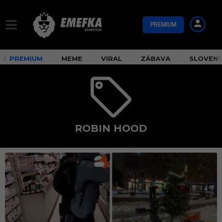
PREMIUM
PREMIUM
MEME
VIRAL
ZÁBAVA
SLOVEN
ROBIN HOOD
R
o
b
i
n