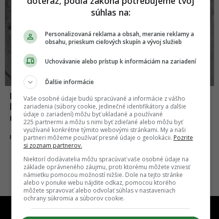
doteraz, podľa zákona potrebujeme tvoj
súhlas na:
Personalizovaná reklama a obsah, meranie reklamy a
obsahu, prieskum cieľových skupín a vývoj služieb
Uchovávanie alebo prístup k informáciám na zariadení
Ďalšie informácie
Robin Hood je najznámejším zbojníkom
Vaše osobné údaje budú spracúvané a informácie z vášho
histórie. Historici pripúšťajú, že mohol
zariadenia (súbory cookie, jedinečné identifikátory a ďalšie
údaje o zariadení) môžu byť ukladané a používané
naozaj existovať
225 partnermi a môžu s nimi byť zdieľané alebo môžu byť
využívané konkrétne týmito webovými stránkami. My a naši
16.10.2022
partneri môžeme používať presné údaje o geolokácii.
Pozrite
HISTÓRIA
si zoznam partnerov.
Niektorí dodávatelia môžu spracúvať vaše osobné údaje na
základe oprávneného záujmu, proti ktorému môžete vzniesť
námietku pomocou možností nižšie. Dole na tejto stránke
alebo v ponuke webu nájdite odkaz, pomocou ktorého
môžete spravovať alebo odvolať súhlas v nastaveniach
ochrany súkromia a súborov cookie.