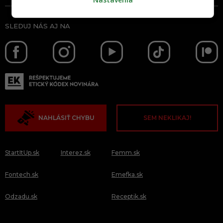
SLEDUJ NÁS AJ NA
NAHLÁSIŤ CHYBU
SEM NEKLIKAJ!
StartItUp.sk
Interez.sk
Femm.sk
Fontech.sk
Emefka.sk
Odzadu.sk
Receptik.sk