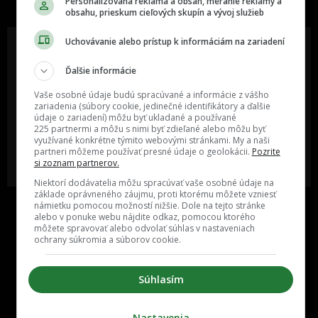
Personalizovaná reklama a obsah, meranie reklamy a
obsahu, prieskum cieľových skupín a vývoj služieb
Uchovávanie alebo prístup k informáciám na zariadení
Ďalšie informácie
Oslov reklamou viac ako milión
Vieš o niečom zaujímavom alebo
ľudí v rôznych vekových
poznáš niekoho, o kom by sme
Vaše osobné údaje budú spracúvané a informácie z vášho
kategóriách a na rôznych
mali určite napísať?
zariadenia (súbory cookie, jedinečné identifikátory a ďalšie
sociálnych sieťach a nakopni svoj
údaje o zariadení) môžu byť ukladané a používané
biznis alebo produkt.
225 partnermi a môžu s nimi byť zdieľané alebo môžu byť
využívané konkrétne týmito webovými stránkami. My a naši
partneri môžeme používať presné údaje o geolokácii.
Pozrite
MÁM ZÁUJEM O
POŠLI NÁM TIP NA ČLÁNOK
si zoznam partnerov.
SPOLUPRÁCU
Niektorí dodávatelia môžu spracúvať vaše osobné údaje na
základe oprávneného záujmu, proti ktorému môžete vzniesť
námietku pomocou možností nižšie. Dole na tejto stránke
alebo v ponuke webu nájdite odkaz, pomocou ktorého
môžete spravovať alebo odvolať súhlas v nastaveniach
ochrany súkromia a súborov cookie.
Súhlasím
Inzercia
Cenník
Nastavenia