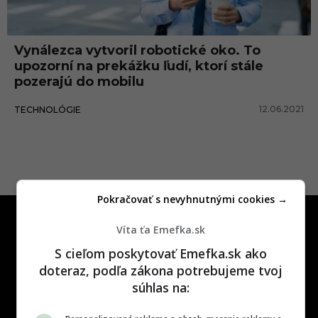
i
c
Vynálezca vytvoril robotické oko. To
k
upozorní na prekážku ľudí, ktorí stále
é
pozerajú do mobilu
o
12.06.2021
TECHNOLÓGIE
k
o
Pokračovať s nevyhnutnými cookies →
Víta ťa Emefka.sk
S cieľom poskytovať Emefka.sk ako
doteraz, podľa zákona potrebujeme tvoj
súhlas na:
One time najzábavnejšie miesto na
slovenskom internete, next time
najzabávnejšie miesto na svete