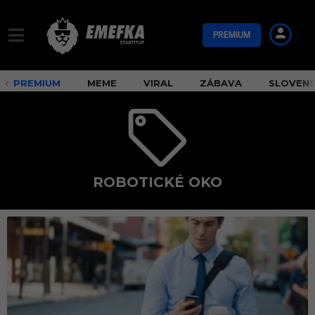
PREMIUM
PREMIUM
MEME
VIRAL
ZÁBAVA
SLOVEN
ROBOTICKÉ OKO
r
o
b
o
t