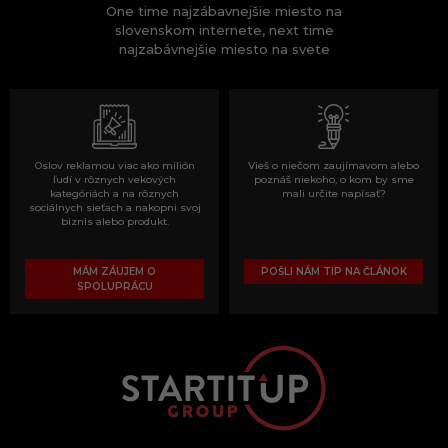
One time najzábavnejšie miesto na
slovenskom internete, next time
najzabávnejšie miesto na svete
Oslov reklamou viac ako milión
Vieš o niečom zaujímavom alebo
ľudí v rôznych vekových
poznáš niekoho, o kom by sme
kategóriách a na rôznych
mali určite napísať?
sociálnych sieťach a nakopni svoj
biznis alebo produkt.
MÁM ZÁUJEM O
POŠLI NÁM TIP NA ČLÁNOK
SPOLUPRÁCU