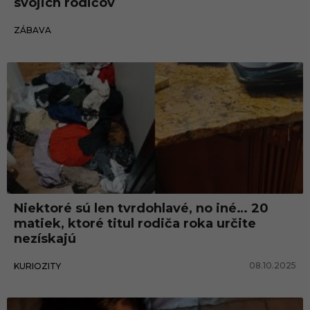
svojich rodičov
26.10.2025
ZÁBAVA
Niektoré sú len tvrdohlavé, no iné… 20
matiek, ktoré titul rodiča roka určite
nezískajú
08.10.2025
KURIOZITY