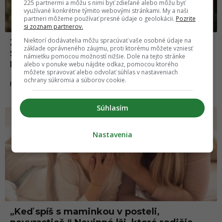
225 partnermi a môžu s nimi byť zdieľané alebo môžu byť
využívané konkrétne týmito webovými stránkami. My a naši
partneri môžeme používať presné údaje o geolokácii.
Pozrite
si zoznam partnerov.
Niektorí dodávatelia môžu spracúvať vaše osobné údaje na
Za starostlivosť o člena rodiny môžu
základe oprávneného záujmu, proti ktorému môžete vzniesť
Slováci mesačne získať takmer 2-tisíc eur.
námietku pomocou možností nižšie. Dole na tejto stránke
Nie je to však také jednoduché
alebo v ponuke webu nájdite odkaz, pomocou ktorého
môžete spravovať alebo odvolať súhlas v nastaveniach
ochrany súkromia a súborov cookie.
16.09.2025
FINANCIE
Súhlasím
Nastavenia
„Keď spíš s maminkou v posteli,