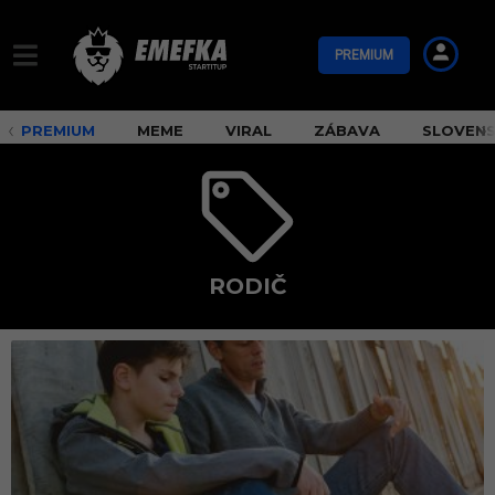
PREMIUM
PREMIUM
MEME
VIRAL
ZÁBAVA
SLOVEN
RODIČ
r
o
d
i
č