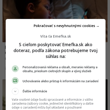
Pokračovať s nevyhnutnými cookies →
Víta ťa Emefka.sk
S cieľom poskytovať Emefka.sk ako
Nuž, s deťmi ťažko. 10 príspevkov, ktoré
doteraz, podľa zákona potrebujeme tvoj
ukazujú, že rodičovstvo je krásne, vtipné
súhlas na:
aj vyčerpávajúce
Personalizovaná reklama a obsah, meranie reklamy a
20.09.2025
ZÁBAVA
obsahu, prieskum cieľových skupín a vývoj služieb
Uchovávanie alebo prístup k informáciám na zariadení
Ďalšie informácie
Vaše osobné údaje budú spracúvané a informácie z vášho
zariadenia (súbory cookie, jedinečné identifikátory a ďalšie
údaje o zariadení) môžu byť ukladané a používané