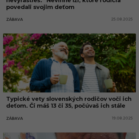
nevyrastieš.“ Nevinné lži, ktoré rodičia
povedali svojim deťom
25.08.2025
ZÁBAVA
Typické vety slovenských rodičov voči ich
deťom. Či máš 13 či 35, počúvaš ich stále
19.08.2025
ZÁBAVA
Zahraničie