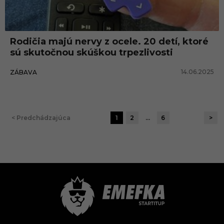
Rodičia majú nervy z ocele. 20 detí, ktoré
sú skutočnou skúškou trpezlivosti
14.06.2025
ZÁBAVA
< Predchádzajúca
1
2
…
6
>