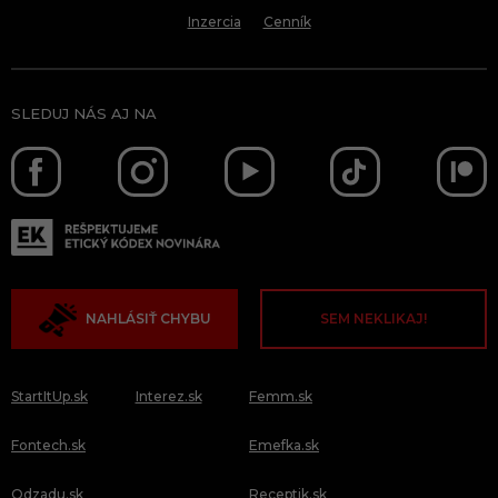
Inzercia
Cenník
SLEDUJ NÁS AJ NA
NAHLÁSIŤ CHYBU
SEM NEKLIKAJ!
StartItUp.sk
Interez.sk
Femm.sk
Fontech.sk
Emefka.sk
Odzadu.sk
Receptik.sk