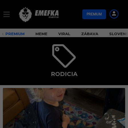
PREMIUM
PREMIUM
MEME
VIRAL
ZÁBAVA
SLOVEN
RODICIA
r
o
d
i
c