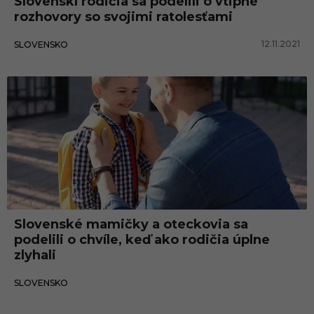
Slovenskí rodičia sa podelili o vtipné
rozhovory so svojimi ratolesťami
12.11.2021
SLOVENSKO
Slovensko
Slovenské mamičky a oteckovia sa
podelili o chvíle, keď ako rodičia úplne
zlyhali
06.11.2021
SLOVENSKO