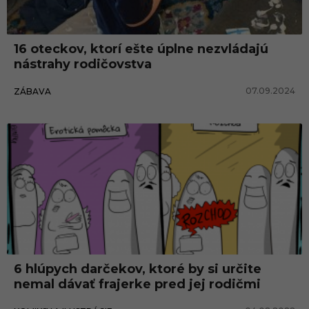
i
a
16 oteckov, ktorí ešte úplne nezvládajú
nástrahy rodičovstva
07.09.2024
ZÁBAVA
6 hlúpych darčekov, ktoré by si určite
nemal dávať frajerke pred jej rodičmi