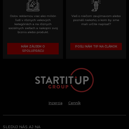
Oslov reklamou viac ako milión
Vieš o niečom zaujímavom alebo
ľudí v rôznych vekových
poznáš niekoho, o kom by sme
kategóriách a na rôznych
mali určite napísať?
sociálnych sieťach a nakopni svoj
biznis alebo produkt.
MÁM ZÁUJEM O
POŠLI NÁM TIP NA ČLÁNOK
SPOLUPRÁCU
Inzercia
Cenník
SLEDUJ NÁS AJ NA