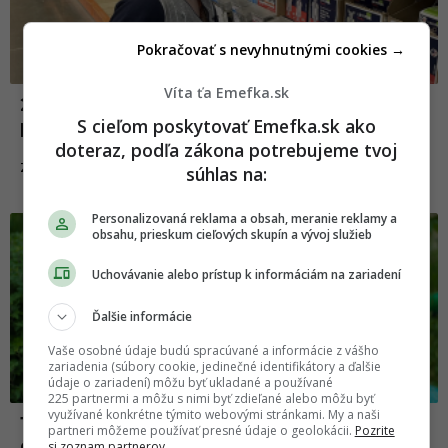
Pokračovať s nevyhnutnými cookies →
Víta ťa Emefka.sk
20 príkladov detskej logiky, ktorej
S cieľom poskytovať Emefka.sk ako
paradoxne akákoľvek logika chýba
doteraz, podľa zákona potrebujeme tvoj
28.10.2021
ZÁBAVA
súhlas na:
Personalizovaná reklama a obsah, meranie reklamy a
obsahu, prieskum cieľových skupín a vývoj služieb
Uchovávanie alebo prístup k informáciám na zariadení
Ďalšie informácie
Vaše osobné údaje budú spracúvané a informácie z vášho
zariadenia (súbory cookie, jedinečné identifikátory a ďalšie
údaje o zariadení) môžu byť ukladané a používané
225 partnermi a môžu s nimi byť zdieľané alebo môžu byť
využívané konkrétne týmito webovými stránkami. My a naši
15 vtipných tweetov od rodičov, ktorých
partneri môžeme používať presné údaje o geolokácii.
Pozrite
deti sa rozhodli hrať na hudobnom nástroji
si zoznam partnerov.