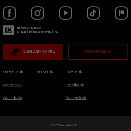
NAHLÁSIŤ CHYBU
SEM NEKLIKAJ!
StartItUp.sk
Interez.sk
Femm.sk
Fontech.sk
Emefka.sk
Odzadu.sk
Receptik.sk
© 2026 emefka.sk