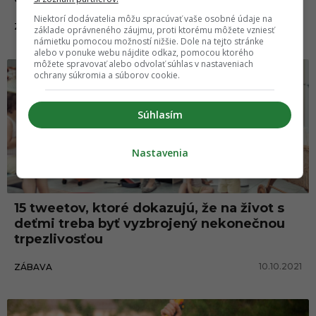
Niektorí dodávatelia môžu spracúvať vaše osobné údaje na
24.10.2021
ZÁBAVA
základe oprávneného záujmu, proti ktorému môžete vzniesť
námietku pomocou možností nižšie. Dole na tejto stránke
alebo v ponuke webu nájdite odkaz, pomocou ktorého
môžete spravovať alebo odvolať súhlas v nastaveniach
ochrany súkromia a súborov cookie.
Súhlasím
Nastavenia
15 tweetov, ktoré dokazujú, že na život s
deťmi treba byť vyzbrojený nekonečnou
trpezlivosťou
10.10.2021
ZÁBAVA