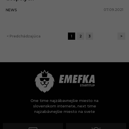
07.09.2021
NEWS
< Predchádzajúca
1
2
3
>
One time najzábavnejšie miesto na
slovenskom internete, next time
najzabávnejšie miesto na svete