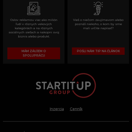
Oslov reklamou viac ako milión
Vieš o niečom zaujímavom alebo
ľudí v rôznych vekových
poznáš niekoho, o kom by sme
kategóriách a na rôznych
mali určite napísať?
sociálnych sieťach a nakopni svoj
biznis alebo produkt.
MÁM ZÁUJEM O
POŠLI NÁM TIP NA ČLÁNOK
SPOLUPRÁCU
Inzercia
Cenník