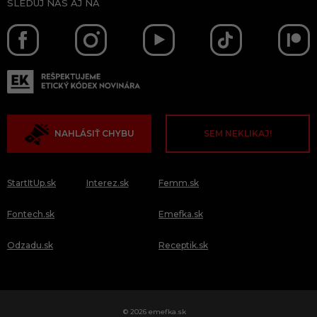
SLEDUJ NÁS AJ NA
NAHLÁSIŤ CHYBU
SEM NEKLIKAJ!
StartItUp.sk
Interez.sk
Femm.sk
Fontech.sk
Emefka.sk
Odzadu.sk
Receptik.sk
© 2026 emefka.sk