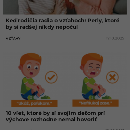
o
v
Keď rodičia radia o vzťahoch: Perly, ktoré
s
by si radšej nikdy nepočul
k
17.10.2025
VZŤAHY
é
r
a
d
y
10 viet, ktoré by si svojim deťom pri
výchove rozhodne nemal hovoriť