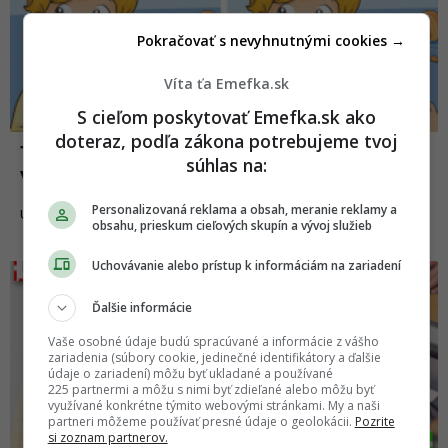
Pokračovať s nevyhnutnými cookies →
Víta ťa Emefka.sk
S cieľom poskytovať Emefka.sk ako
doteraz, podľa zákona potrebujeme tvoj
10 viet, ktoré by si svojim deťom pri
súhlas na:
výchove rozhodne nemal hovoriť (2. časť)
Personalizovaná reklama a obsah, meranie reklamy a
28.03.2020
UMENIE
obsahu, prieskum cieľových skupín a vývoj služieb
Uchovávanie alebo prístup k informáciám na zariadení
Ďalšie informácie
Vaše osobné údaje budú spracúvané a informácie z vášho
zariadenia (súbory cookie, jedinečné identifikátory a ďalšie
údaje o zariadení) môžu byť ukladané a používané
225 partnermi a môžu s nimi byť zdieľané alebo môžu byť
využívané konkrétne týmito webovými stránkami. My a naši
partneri môžeme používať presné údaje o geolokácii.
Pozrite
si zoznam partnerov.