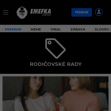
PREMIUM
PREMIUM
MEME
VIRAL
ZÁBAVA
SLOVEN
RODIČOVSKÉ RADY
r
o
d
i
č