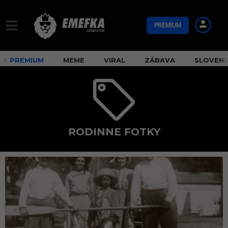
PREMIUM
PREMIUM
MEME
VIRAL
ZÁBAVA
SLOVEN
RODINNE FOTKY
r
o
d
i
n