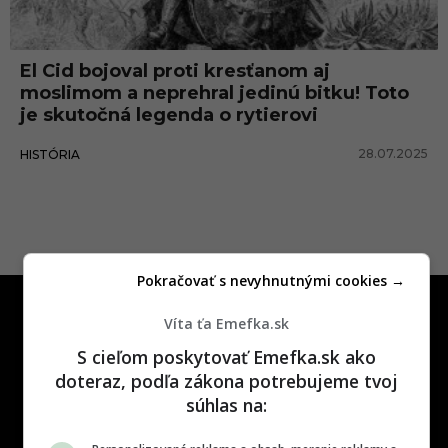
g
o
El Cid bojoval proti kresťanom aj
D
moslimom a neprehral jedinú bitku! Toto
í
je skutočná legenda o rytierovi
a
28.07.2025
HISTÓRIA
z
d
e
V
Pokračovať s nevyhnutnými cookies →
i
v
Víta ťa Emefka.sk
a
S cieľom poskytovať Emefka.sk ako
r
doteraz, podľa zákona potrebujeme tvoj
súhlas na:
One time najzábavnejšie miesto na
slovenskom internete, next time
najzabávnejšie miesto na svete