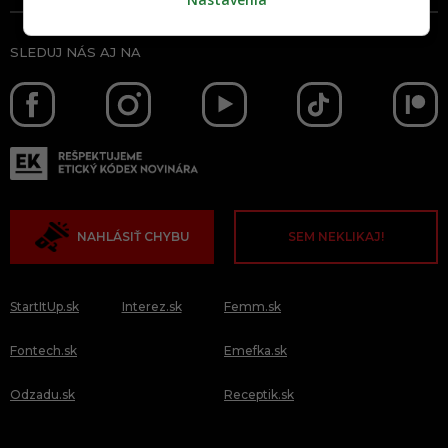
SLEDUJ NÁS AJ NA
NAHLÁSIŤ CHYBU
SEM NEKLIKAJ!
StartItUp.sk
Interez.sk
Femm.sk
Fontech.sk
Emefka.sk
Odzadu.sk
Receptik.sk