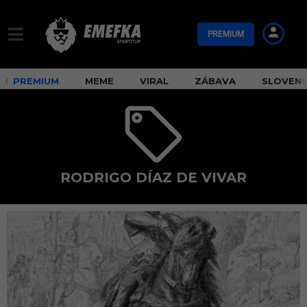
PREMIUM
PREMIUM
MEME
VIRAL
ZÁBAVA
SLOVEN
RODRIGO DÍAZ DE VIVAR
R
o
d
r
i