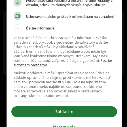
Personalizovaná reklama a obsah, meranie reklamy a
obsahu, prieskum cieľových skupín a vývoj služieb
Uchovávanie alebo prístup k informáciám na zariadení
Ďalšie informácie
Oslov reklamou viac ako milión
Vieš o niečom zaujímavom alebo
ľudí v rôznych vekových
poznáš niekoho, o kom by sme
Vaše osobné údaje budú spracúvané a informácie z vášho
kategóriách a na rôznych
mali určite napísať?
zariadenia (súbory cookie, jedinečné identifikátory a ďalšie
sociálnych sieťach a nakopni svoj
údaje o zariadení) môžu byť ukladané a používané
biznis alebo produkt.
225 partnermi a môžu s nimi byť zdieľané alebo môžu byť
využívané konkrétne týmito webovými stránkami. My a naši
partneri môžeme používať presné údaje o geolokácii.
Pozrite
MÁM ZÁUJEM O
POŠLI NÁM TIP NA ČLÁNOK
si zoznam partnerov.
SPOLUPRÁCU
Niektorí dodávatelia môžu spracúvať vaše osobné údaje na
základe oprávneného záujmu, proti ktorému môžete vzniesť
námietku pomocou možností nižšie. Dole na tejto stránke
alebo v ponuke webu nájdite odkaz, pomocou ktorého
môžete spravovať alebo odvolať súhlas v nastaveniach
ochrany súkromia a súborov cookie.
Súhlasím
Inzercia
Cenník
Nastavenia