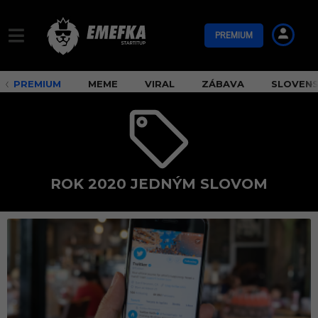
PREMIUM
PREMIUM
MEME
VIRAL
ZÁBAVA
SLOVEN
ROK 2020 JEDNÝM SLOVOM
r
o
k
2
0