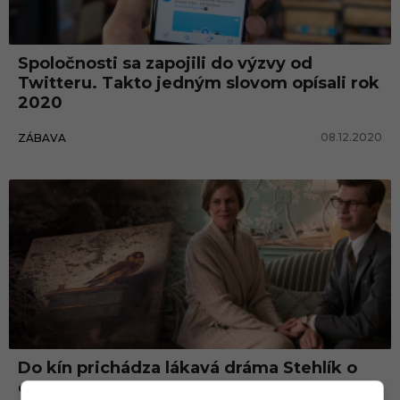
2
0
Spoločnosti sa zapojili do výzvy od
j
Twitteru. Takto jedným slovom opísali rok
e
2020
d
08.12.2020
ZÁBAVA
n
ý
m
s
l
o
v
o
m
Do kín prichádza lákavá dráma Stehlík o
chlapcovi, ktorý sa musí vyrovnať s