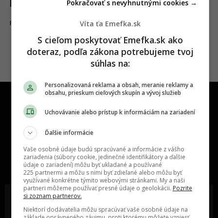
Pokračovať s nevyhnutnými cookies →
hroznou tragédiou
Víta ťa Emefka.sk
09.09.2019
FILMY A SERIÁLY
S cieľom poskytovať Emefka.sk ako
doteraz, podľa zákona potrebujeme tvoj
súhlas na:
Personalizovaná reklama a obsah, meranie reklamy a
obsahu, prieskum cieľových skupín a vývoj služieb
Uchovávanie alebo prístup k informáciám na zariadení
Ďalšie informácie
One time najzábavnejšie miesto na
Vaše osobné údaje budú spracúvané a informácie z vášho
slovenskom internete, next time
zariadenia (súbory cookie, jedinečné identifikátory a ďalšie
údaje o zariadení) môžu byť ukladané a používané
najzabávnejšie miesto na svete
225 partnermi a môžu s nimi byť zdieľané alebo môžu byť
využívané konkrétne týmito webovými stránkami. My a naši
partneri môžeme používať presné údaje o geolokácii.
Pozrite
si zoznam partnerov.
Niektorí dodávatelia môžu spracúvať vaše osobné údaje na
základe oprávneného záujmu, proti ktorému môžete vzniesť