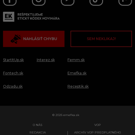
NAHLÁSIŤ CHYBU
SEM NEKLIKAJ!
StartItUp.sk
Interez.sk
Femm.sk
Fontech.sk
Emefka.sk
Odzadu.sk
Receptik.sk
© 2026 emefka.sk
O NÁS
VOP
REDAKCIA
ARCHÍV VOP PREDPLATNÉHO