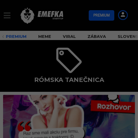
PREMIUM
PREMIUM
MEME
VIRAL
ZÁBAVA
SLOVEN
RÓMSKA TANEČNICA
r
ó
m
s
k