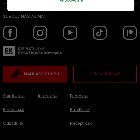
SLEDUJ NÁS AJ NA
NAHLÁSIŤ CHYBU
SEM NEKLIKAJ!
StartItUp.sk
Interez.sk
Femm.sk
Fontech.sk
Emefka.sk
Odzadu.sk
Receptik.sk