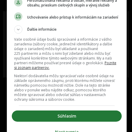
Personalizovaná reklama a obsah, meranie reklamy a
obsahu, prieskum cieľových skupín a vývoj služieb
Uchovávanie alebo prístup k informáciám na zariadení
Ďalšie informácie
Oslov reklamou viac ako milión
Vieš o niečom zaujímavom alebo
ľudí v rôznych vekových
poznáš niekoho, o kom by sme
Vaše osobné údaje budú spracúvané a informácie z vášho
kategóriách a na rôznych
mali určite napísať?
zariadenia (súbory cookie, jedinečné identifikátory a ďalšie
sociálnych sieťach a nakopni svoj
údaje o zariadení) môžu byť ukladané a používané
biznis alebo produkt.
225 partnermi a môžu s nimi byť zdieľané alebo môžu byť
využívané konkrétne týmito webovými stránkami. My a naši
partneri môžeme používať presné údaje o geolokácii.
Pozrite
MÁM ZÁUJEM O
POŠLI NÁM TIP NA ČLÁNOK
si zoznam partnerov.
SPOLUPRÁCU
Niektorí dodávatelia môžu spracúvať vaše osobné údaje na
základe oprávneného záujmu, proti ktorému môžete vzniesť
námietku pomocou možností nižšie. Dole na tejto stránke
alebo v ponuke webu nájdite odkaz, pomocou ktorého
môžete spravovať alebo odvolať súhlas v nastaveniach
ochrany súkromia a súborov cookie.
Súhlasím
Inzercia
Cenník
Nastavenia