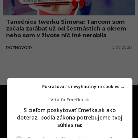
a
t
Tanečnica twerku Simona: Tancom som
a
začala zarábať už od šestnástich a okrem
n
neho som v živote nič iné nerobila
e
15.07.2020
ROZHOVORY
č
n
i
c
Pokračovať s nevyhnutnými cookies →
a
Víta ťa Emefka.sk
S cieľom poskytovať Emefka.sk ako
doteraz, podľa zákona potrebujeme tvoj
súhlas na:
One time najzábavnejšie miesto na
slovenskom internete, next time
najzabávnejšie miesto na svete