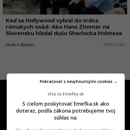
e
o
Keď sa Hollywood vybral do srdca
s
rómskych osád: Ako Hans Zimmer na
a
Slovensku hľadal dušu Sherlocka Holmesa
d
08.02.2026
FILMY A SERIÁLY
y
Pokračovať s nevyhnutnými cookies →
Víta ťa Emefka.sk
S cieľom poskytovať Emefka.sk ako
doteraz, podľa zákona potrebujeme tvoj
súhlas na:
One time najzábavnejšie miesto na
slovenskom internete, next time
najzabávnejšie miesto na svete