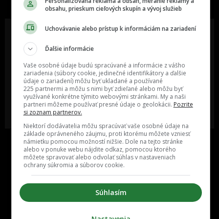
Personalizovaná reklama a obsah, meranie reklamy a
obsahu, prieskum cieľových skupín a vývoj služieb
Uchovávanie alebo prístup k informáciám na zariadení
Ďalšie informácie
Oslov reklamou viac ako milión
Vieš o niečom zaujímavom alebo
ľudí v rôznych vekových
poznáš niekoho, o kom by sme
Vaše osobné údaje budú spracúvané a informácie z vášho
kategóriách a na rôznych
mali určite napísať?
zariadenia (súbory cookie, jedinečné identifikátory a ďalšie
sociálnych sieťach a nakopni svoj
údaje o zariadení) môžu byť ukladané a používané
biznis alebo produkt.
225 partnermi a môžu s nimi byť zdieľané alebo môžu byť
využívané konkrétne týmito webovými stránkami. My a naši
partneri môžeme používať presné údaje o geolokácii.
Pozrite
MÁM ZÁUJEM O
POŠLI NÁM TIP NA ČLÁNOK
si zoznam partnerov.
SPOLUPRÁCU
Niektorí dodávatelia môžu spracúvať vaše osobné údaje na
základe oprávneného záujmu, proti ktorému môžete vzniesť
námietku pomocou možností nižšie. Dole na tejto stránke
alebo v ponuke webu nájdite odkaz, pomocou ktorého
môžete spravovať alebo odvolať súhlas v nastaveniach
ochrany súkromia a súborov cookie.
Súhlasím
Inzercia
Cenník
Nastavenia