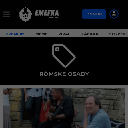
PREMIUM
PREMIUM
MEME
VIRAL
ZÁBAVA
SLOVEN
RÓMSKE OSADY
r
ó
m
s
k