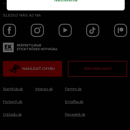
SLEDUJ NÁS AJ NA
NAHLÁSIŤ CHYBU
SEM NEKLIKAJ!
StartItUp.sk
Interez.sk
Femm.sk
Fontech.sk
Emefka.sk
Odzadu.sk
Receptik.sk