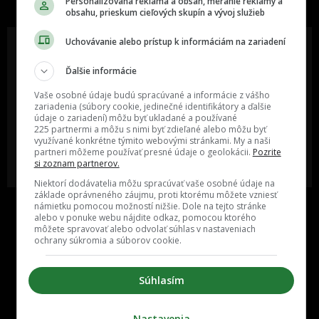
Personalizovaná reklama a obsah, meranie reklamy a
obsahu, prieskum cieľových skupín a vývoj služieb
Uchovávanie alebo prístup k informáciám na zariadení
Ďalšie informácie
Oslov reklamou viac ako milión
Vieš o niečom zaujímavom alebo
ľudí v rôznych vekových
poznáš niekoho, o kom by sme
Vaše osobné údaje budú spracúvané a informácie z vášho
kategóriách a na rôznych
mali určite napísať?
zariadenia (súbory cookie, jedinečné identifikátory a ďalšie
sociálnych sieťach a nakopni svoj
údaje o zariadení) môžu byť ukladané a používané
biznis alebo produkt.
225 partnermi a môžu s nimi byť zdieľané alebo môžu byť
využívané konkrétne týmito webovými stránkami. My a naši
partneri môžeme používať presné údaje o geolokácii.
Pozrite
MÁM ZÁUJEM O
POŠLI NÁM TIP NA ČLÁNOK
si zoznam partnerov.
SPOLUPRÁCU
Niektorí dodávatelia môžu spracúvať vaše osobné údaje na
základe oprávneného záujmu, proti ktorému môžete vzniesť
námietku pomocou možností nižšie. Dole na tejto stránke
alebo v ponuke webu nájdite odkaz, pomocou ktorého
môžete spravovať alebo odvolať súhlas v nastaveniach
ochrany súkromia a súborov cookie.
Súhlasím
Inzercia
Cenník
Nastavenia