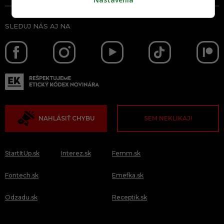
SLEDUJ NÁS AJ NA
NAHLÁSIŤ CHYBU
SEM NEKLIKAJ!
StartItUp.sk
Interez.sk
Femm.sk
Fontech.sk
Emefka.sk
Odzadu.sk
Receptik.sk