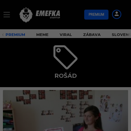
PREMIUM
PREMIUM
MEME
VIRAL
ZÁBAVA
SLOVEN
ROŠÁD
r
o
š
á
d