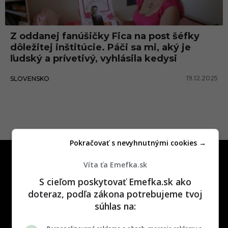
Z oddanej fanúšičky Fica na post šéfky
dôležitej inštitúcie. Páči sa mi, aký je
ľudský a prívetivý, vyhlásila kedysi
19.12.2025
SLOVENSKO
Pokračovať s nevyhnutnými cookies →
Víta ťa Emefka.sk
S cieľom poskytovať Emefka.sk ako
doteraz, podľa zákona potrebujeme tvoj
súhlas na:
One time najzábavnejšie miesto na
slovenskom internete, next time
najzabávnejšie miesto na svete