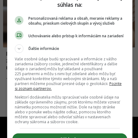
súhlas na:
Personalizovaná reklama a obsah, meranie reklamy a
obsahu, prieskum cieľových skupín a vývoj služieb
Uchovávanie alebo prístup k informáciám na zariadení
Ďalšie informácie
Máš pomalý internet? Dôvodom môže byť
Vaše osobné údaje budú spracúvané a informácie z vášho
zle umiestnený wi-fi router, na tieto
zariadenia (súbory cookie, jedinečné identifikátory a ďalšie
miesta ho nikdy nedávaj
údaje o zariadení) môžu byť ukladané a používané
225 partnermi a môžu s nimi byť zdieľané alebo môžu byť
využívané konkrétne týmito webovými stránkami. My a naši
07.11.2024
TECHNOLÓGIE
partneri môžeme používať presné údaje o geolokácii.
Pozrite
si zoznam partnerov.
Niektorí dodávatelia môžu spracúvať vaše osobné údaje na
základe oprávneného záujmu, proti ktorému môžete vzniesť
námietku pomocou možností nižšie. Dole na tejto stránke
alebo v ponuke webu nájdite odkaz, pomocou ktorého
môžete spravovať alebo odvolať súhlas v nastaveniach
ochrany súkromia a súborov cookie.