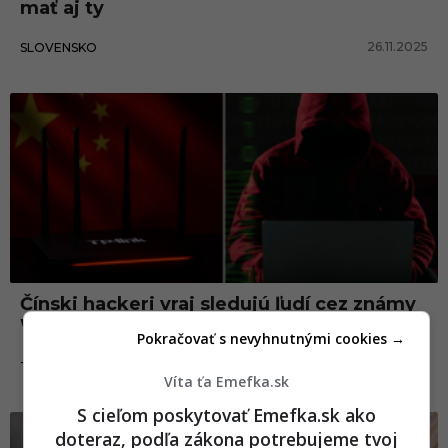
mať aj ty
26.11.2025
SLOVENSKO
Čínski hackeri vraj sledujú ľudí cez známy
Wi-Fi router. Možno ho máš doma aj ty
Pokračovať s nevyhnutnými cookies →
29.05.2025
TECHNOLÓGIE
Víta ťa Emefka.sk
S cieľom poskytovať Emefka.sk ako
doteraz, podľa zákona potrebujeme tvoj