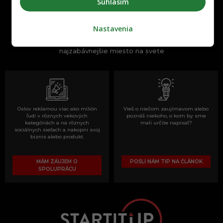
Súhlasím
Nastavenia
One time najzábavnejšie miesto na
slovenskom internete, next time
najzabávnejšie miesto na svete
Oslov reklamou viac ako milión
Vieš o niečom zaujímavom alebo
ľudí v rôznych vekových
poznáš niekoho, o kom by sme
kategóriách a na rôznych
mali určite napísať?
sociálnych sieťach a nakopni svoj
biznis alebo produkt.
MÁM ZÁUJEM O
POŠLI NÁM TIP NA ČLÁNOK
SPOLUPRÁCU