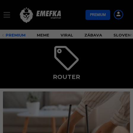
PREMIUM
PREMIUM
MEME
VIRAL
ZÁBAVA
SLOVEN
ROUTER
r
o
u
t
e