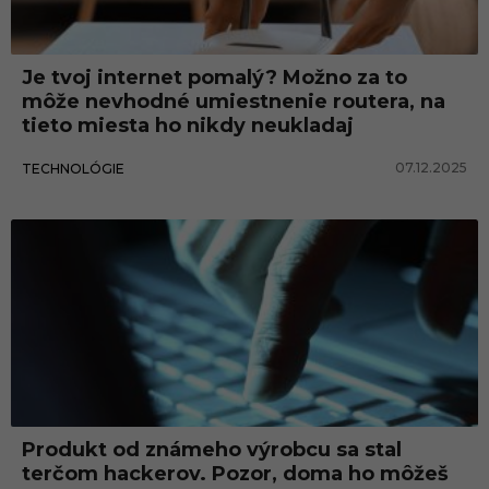
r
Je tvoj internet pomalý? Možno za to
môže nevhodné umiestnenie routera, na
tieto miesta ho nikdy neukladaj
07.12.2025
TECHNOLÓGIE
Produkt od známeho výrobcu sa stal
terčom hackerov. Pozor, doma ho môžeš