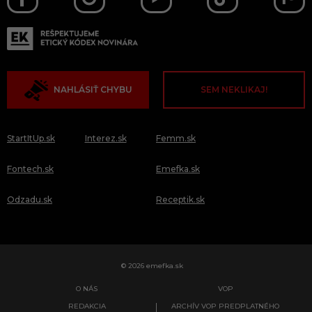
NAHLÁSIŤ CHYBU
SEM NEKLIKAJ!
StartItUp.sk
Interez.sk
Femm.sk
Fontech.sk
Emefka.sk
Odzadu.sk
Receptik.sk
© 2026 emefka.sk
O NÁS
VOP
REDAKCIA
ARCHÍV VOP PREDPLATNÉHO