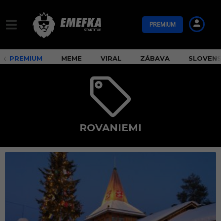
PREMIUM
PREMIUM
MEME
VIRAL
ZÁBAVA
SLOVEN
ROVANIEMI
R
o
v
a
n