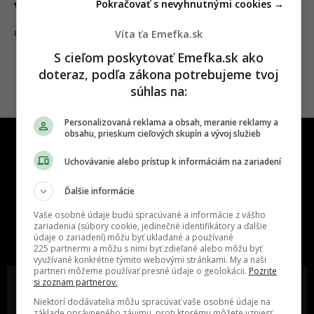
Pokračovať s nevyhnutnými cookies →
vyzeralo
Víta ťa Emefka.sk
26.12.2020
CESTOVANIE
S cieľom poskytovať Emefka.sk ako
doteraz, podľa zákona potrebujeme tvoj
súhlas na:
Personalizovaná reklama a obsah, meranie reklamy a
obsahu, prieskum cieľových skupín a vývoj služieb
Uchovávanie alebo prístup k informáciám na zariadení
Ďalšie informácie
One time najzábavnejšie miesto na
Vaše osobné údaje budú spracúvané a informácie z vášho
slovenskom internete, next time
zariadenia (súbory cookie, jedinečné identifikátory a ďalšie
údaje o zariadení) môžu byť ukladané a používané
najzabávnejšie miesto na svete
225 partnermi a môžu s nimi byť zdieľané alebo môžu byť
využívané konkrétne týmito webovými stránkami. My a naši
partneri môžeme používať presné údaje o geolokácii.
Pozrite
si zoznam partnerov.
Niektorí dodávatelia môžu spracúvať vaše osobné údaje na
základe oprávneného záujmu, proti ktorému môžete vzniesť