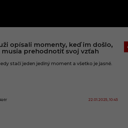
ži opísali momenty, keď im došlo,
 musia prehodnotiť svoj vzťah
edy stačí jeden jediný moment a všetko je jasné.
22.01.2025
, 10:45
AHY