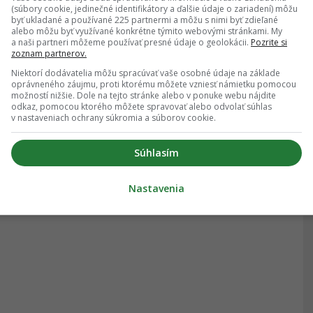
(súbory cookie, jedinečné identifikátory a ďalšie údaje o zariadení) môžu
byť ukladané a používané 225 partnermi a môžu s nimi byť zdieľané
alebo môžu byť využívané konkrétne týmito webovými stránkami. My
a naši partneri môžeme používať presné údaje o geolokácii.
Pozrite si
zoznam partnerov.
Niektorí dodávatelia môžu spracúvať vaše osobné údaje na základe
oprávneného záujmu, proti ktorému môžete vzniesť námietku pomocou
možností nižšie. Dole na tejto stránke alebo v ponuke webu nájdite
odkaz, pomocou ktorého môžete spravovať alebo odvolať súhlas
v nastaveniach ochrany súkromia a súborov cookie.
Súhlasím
Nastavenia