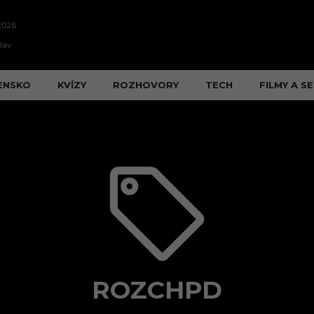
2026
lav
ENSKO
KVÍZY
ROZHOVORY
TECH
FILMY A SE
ROZCHPD