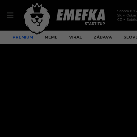
Sobota 8.8.
SK
Oskar
CZ
Soběs
PREMIUM
MEME
VIRAL
ZÁBAVA
SLOV