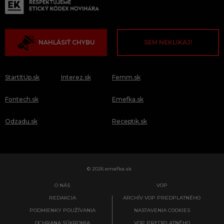
NAHLÁSIŤ CHYBU
SEM NEKLIKAJ!
StartItUp.sk
Interez.sk
Femm.sk
Fontech.sk
Emefka.sk
Odzadu.sk
Receptik.sk
© 2026 emefka.sk
O NÁS
VOP
REDAKCIA
ARCHÍV VOP PREDPLATNÉHO
PODMIENKY POUŽÍVANIA
NASTAVENIA COOKIES
OCHRANA SÚKROMIA
VOP PREDPLATNÉHO