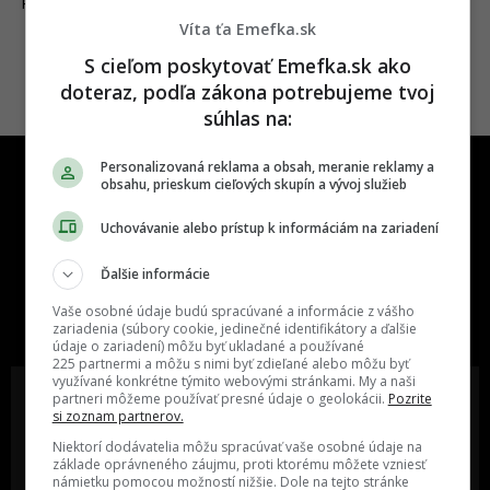
17.02.2019
FAKTY A ZAUJÍMAVOSTI
Víta ťa Emefka.sk
S cieľom poskytovať Emefka.sk ako
doteraz, podľa zákona potrebujeme tvoj
súhlas na:
Personalizovaná reklama a obsah, meranie reklamy a
obsahu, prieskum cieľových skupín a vývoj služieb
Uchovávanie alebo prístup k informáciám na zariadení
Ďalšie informácie
One time najzábavnejšie miesto na
slovenskom internete, next time
Vaše osobné údaje budú spracúvané a informácie z vášho
najzabávnejšie miesto na svete
zariadenia (súbory cookie, jedinečné identifikátory a ďalšie
údaje o zariadení) môžu byť ukladané a používané
225 partnermi a môžu s nimi byť zdieľané alebo môžu byť
využívané konkrétne týmito webovými stránkami. My a naši
partneri môžeme používať presné údaje o geolokácii.
Pozrite
si zoznam partnerov.
Niektorí dodávatelia môžu spracúvať vaše osobné údaje na
Oslov reklamou viac ako milión
Vieš o niečom zaujímavom alebo
základe oprávneného záujmu, proti ktorému môžete vzniesť
ľudí v rôznych vekových
poznáš niekoho, o kom by sme
námietku pomocou možností nižšie. Dole na tejto stránke
kategóriách a na rôznych
mali určite napísať?