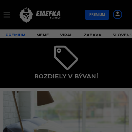
PREMIUM
PREMIUM
MEME
VIRAL
ZÁBAVA
SLOVEN
ROZDIELY V BÝVANÍ
r
o
z
d
i