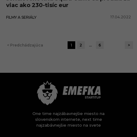
viac ako 230-tisíc eur
17.04.2022
FILMY A SERIÁLY
< Predchádzajúca
1
2
…
6
>
One time najzábavnejšie miesto na
slovenskom internete, next time
najzabávnejšie miesto na svete