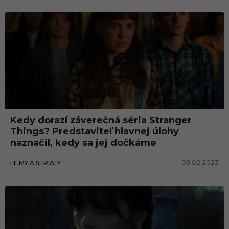
Kedy dorazí záverečná séria Stranger
Things? Predstaviteľ hlavnej úlohy
naznačil, kedy sa jej dočkáme
08.02.2023
FILMY A SERIÁLY