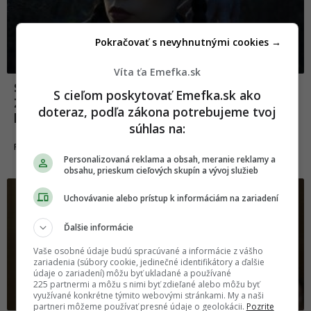
Pokračovať s nevyhnutnými cookies →
Víta ťa Emefka.sk
Seriál Wednesday slávi parádny úspech.
S cieľom poskytovať Emefka.sk ako
Za prvý týždeň získal najviac pozretí v
doteraz, podľa zákona potrebujeme tvoj
histórii Netflixu
súhlas na:
01.12.2022
FILMY A SERIÁLY
Personalizovaná reklama a obsah, meranie reklamy a
obsahu, prieskum cieľových skupín a vývoj služieb
Uchovávanie alebo prístup k informáciám na zariadení
Ďalšie informácie
Vaše osobné údaje budú spracúvané a informácie z vášho
zariadenia (súbory cookie, jedinečné identifikátory a ďalšie
údaje o zariadení) môžu byť ukladané a používané
225 partnermi a môžu s nimi byť zdieľané alebo môžu byť
využívané konkrétne týmito webovými stránkami. My a naši
partneri môžeme používať presné údaje o geolokácii.
Pozrite