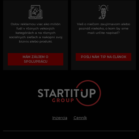
Oslov reklamou viac ako milión
Vieš o niečom zaujímavom alebo
ľudí v rôznych vekových
poznáš niekoho, o kom by sme
kategóriách a na rôznych
mali určite napísať?
sociálnych sieťach a nakopni svoj
biznis alebo produkt.
MÁM ZÁUJEM O
POŠLI NÁM TIP NA ČLÁNOK
SPOLUPRÁCU
Inzercia
Cenník