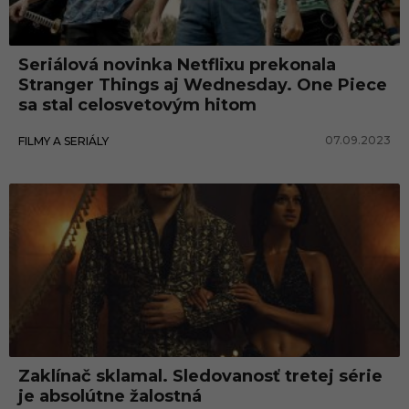
l
y
Seriálová novinka Netflixu prekonala
N
Stranger Things aj Wednesday. One Piece
e
sa stal celosvetovým hitom
t
07.09.2023
FILMY A SERIÁLY
f
l
i
x
Zaklínač sklamal. Sledovanosť tretej série
je absolútne žalostná