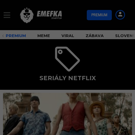
PREMIUM
PREMIUM
MEME
VIRAL
ZÁBAVA
SLOVEN
SERIÁLY NETFLIX
s
e
r
i
á