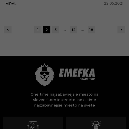
22.05.2021
VIRAL
<
1
2
3
…
12
…
18
>
One time najzábavnejšie miesto na
slovenskom internete, next time
najzabávnejšie miesto na svete