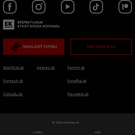
NAHLÁSIŤ CHYBU
SEM NEKLIKAJ!
StartItUp.sk
Interez.sk
Femm.sk
Fontech.sk
Emefka.sk
Odzadu.sk
Receptik.sk
© 2026 emefka.sk
O NÁS
VOP