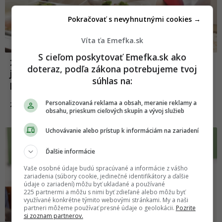
Pokračovať s nevyhnutnými cookies →
Víta ťa Emefka.sk
S cieľom poskytovať Emefka.sk ako
20 nechutných výplodov školských
doteraz, podľa zákona potrebujeme tvoj
jedální, ktoré by človek nehodil ani
súhlas na:
prascom
Personalizovaná reklama a obsah, meranie reklamy a
13.07.2021
ZÁBAVA
obsahu, prieskum cieľových skupín a vývoj služieb
Uchovávanie alebo prístup k informáciám na zariadení
Ďalšie informácie
Vaše osobné údaje budú spracúvané a informácie z vášho
zariadenia (súbory cookie, jedinečné identifikátory a ďalšie
údaje o zariadení) môžu byť ukladané a používané
225 partnermi a môžu s nimi byť zdieľané alebo môžu byť
využívané konkrétne týmito webovými stránkami. My a naši
partneri môžeme používať presné údaje o geolokácii.
Pozrite
si zoznam partnerov.