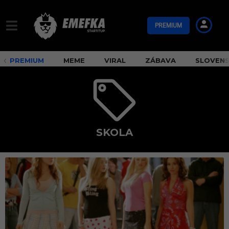
PREMIUM
PREMIUM
MEME
VIRAL
ZÁBAVA
SLOVEN
SKOLA
s
k
o
l
a