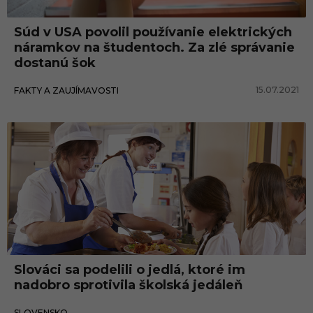
Súd v USA povolil používanie elektrických
náramkov na študentoch. Za zlé správanie
dostanú šok
15.07.2021
FAKTY A ZAUJÍMAVOSTI
Slovensko
Slováci sa podelili o jedlá, ktoré im
nadobro sprotivila školská jedáleň
15.07.2021
SLOVENSKO