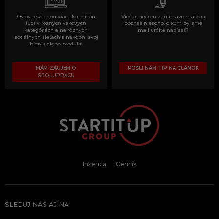
Oslov reklamou viac ako milión
Vieš o niečom zaujímavom alebo
ľudí v rôznych vekových
poznáš niekoho, o kom by sme
kategóriách a na rôznych
mali určite napísať?
sociálnych sieťach a nakopni svoj
biznis alebo produkt.
MÁM ZÁUJEM O
POŠLI NÁM TIP NA ČLÁNOK
SPOLUPRÁCU
Inzercia
Cenník
SLEDUJ NÁS AJ NA