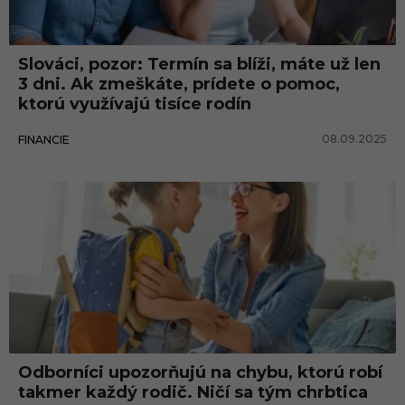
k
Slováci, pozor: Termín sa blíži, máte už len
3 dni. Ak zmeškáte, prídete o pomoc,
ktorú využívajú tisíce rodín
08.09.2025
FINANCIE
Odborníci upozorňujú na chybu, ktorú robí
takmer každý rodič. Ničí sa tým chrbtica