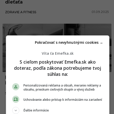
dieťaťa
01.09.2025
ZDRAVIE A FITNESS
Pokračovať s nevyhnutnými cookies →
Víta ťa Emefka.sk
S cieľom poskytovať Emefka.sk ako
doteraz, podľa zákona potrebujeme tvoj
súhlas na:
Majú sa Slováci obávať únosu školákov?
Polícia vyzýva na opatrnosť
Personalizovaná reklama a obsah, meranie reklamy a
obsahu, prieskum cieľových skupín a vývoj služieb
21.10.2023
SLOVENSKO
Uchovávanie alebo prístup k informáciám na zariadení
Ďalšie informácie