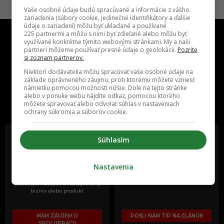
Vaše osobné údaje budú spracúvané a informácie z vášho
zariadenia (súbory cookie, jedinečné identifikátory a ďalšie
údaje o zariadení) môžu byť ukladané a používané
225 partnermi a môžu s nimi byť zdieľané alebo môžu byť
využívané konkrétne týmito webovými stránkami. My a naši
partneri môžeme používať presné údaje o geolokácii.
Pozrite
si zoznam partnerov.
Niektorí dodávatelia môžu spracúvať vaše osobné údaje na
základe oprávneného záujmu, proti ktorému môžete vzniesť
One time najzábavnejšie miesto na
námietku pomocou možností nižšie. Dole na tejto stránke
slovenskom internete, next time
alebo v ponuke webu nájdite odkaz, pomocou ktorého
môžete spravovať alebo odvolať súhlas v nastaveniach
najzabávnejšie miesto na svete
ochrany súkromia a súborov cookie.
Súhlasím
Oslov reklamou viac ako milión
Vieš o niečom zaujímavom alebo
Nastavenia
ľudí v rôznych vekových
poznáš niekoho, o kom by sme
kategóriách a na rôznych
mali určite napísať?
sociálnych sieťach a nakopni svoj
biznis alebo produkt.
MÁM ZÁUJEM O
POŠLI NÁM TIP NA ČLÁNOK
SPOLUPRÁCU