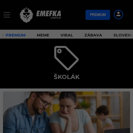
PREMIUM
PREMIUM
MEME
VIRAL
ZÁBAVA
SLOVEN
ŠKOLÁK
š
k
o
l
á