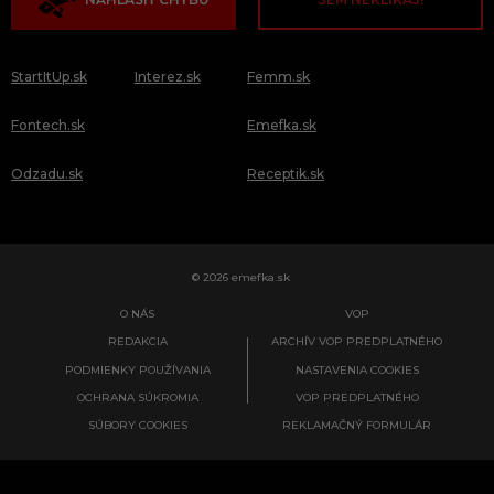
StartItUp.sk
Interez.sk
Femm.sk
Fontech.sk
Emefka.sk
Odzadu.sk
Receptik.sk
© 2026 emefka.sk
O NÁS
VOP
REDAKCIA
ARCHÍV VOP PREDPLATNÉHO
PODMIENKY POUŽÍVANIA
NASTAVENIA COOKIES
OCHRANA SÚKROMIA
VOP PREDPLATNÉHO
SÚBORY COOKIES
REKLAMAČNÝ FORMULÁR